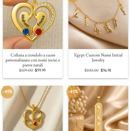
Collana a ciondolo a cuore
Egypt Custom Name Initial
personalizzato con nomi incisi e
Jewelry
pietre natali
Original
Current
Original
Current
$
109.00
$
59.95
$
100.00
$
56.91
price
price
price
price
was:
is:
was:
is:
$109.00.
$59.95.
$100.00.
$56.91.
-45%
-43%