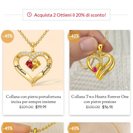
Acquista 2 Ottieni il 20% di sconto!
-45%
-43%
Collana con pietra portafortuna
Collana Two Hearts Forever One
incisa per sempre insieme
con pietre preziose
Original
Current
Original
Current
$
109.00
$
59.95
$
100.00
$
56.91
price
price
price
price
was:
is:
was:
is:
$109.00.
$59.95.
$100.00.
$56.91.
-45%
-43%