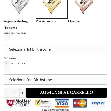
Argento sterling
Placato in oro
Oro rosa
*
1o nome
12
caratteri rimanenti
Seleziona 1st Birthstone
*
2o nome
12
caratteri rimanenti
Seleziona 2nd Birthstone
Two Hearts Forever One Necklace with Birthstones - Gold Plated quantit
AGGIUNGI AL CARRELLO