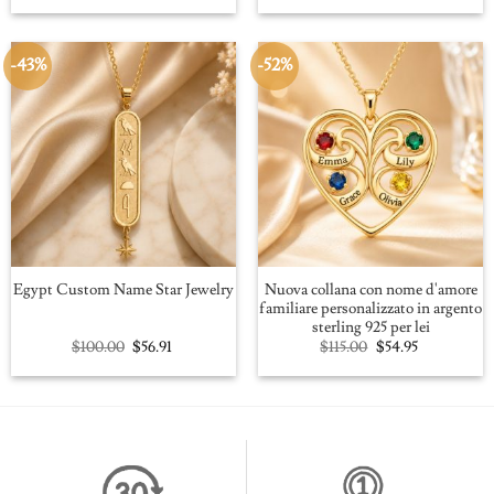
was:
is:
was:
is:
$109.00.
$59.95.
$109.00.
$59.95.
-43%
-52%
Nuova collana con nome d'amore
Egypt Custom Name Star Jewelry
familiare personalizzato in argento
sterling 925 per lei
Original
Current
Original
Current
$
100.00
$
56.91
$
115.00
$
54.95
price
price
price
price
was:
is:
was:
is:
$100.00.
$56.91.
$115.00.
$54.95.