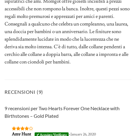
ispiratrici che ami. Momgot offre gioielli incisibili a prezzi
accessibili che non rompono la banca. Inoltre, questi pezzi sono
regali molto premurosi e apprezzati per amici e parenti.
Consegnali a qualcuno che celebra un compleanno, una laurea,
una doccia per bambini o un anniversario. Le finiture sono
splendidamente lucidate in modo che la lucentezza che ne
deriva sia molto intensa. C'è di tutto, dalle collane pendenti a
cerchio alle collane a doppia barra, alle collane a impronta e alle
collane con ciondoli per bambini.
RECENSIONI (9)
9 recensioni per
Two Hearts Forever One Necklace with
Birthstones – Gold Plated
-
Amy Hunt
January 26, 2020
Valutato