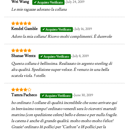
-
Wei Wang
July 24, 2019
Valutato
4
su 5
Le mie ragazze adorano la collana
-
Kendel Gamble
July 16, 2019
Valutato
5
su 5
Adoro la mia collana! Ricevo molti complimenti. È durevole
-
Shanae Wentz
July 8, 2019
Valutato
5
su 5
Questa collana è bellissima. Realizzato in argento sterling di
alta qualità. Spedizione super veloce. È venuto in una bella
scatola viola. 5 stelle.
-
Tamra Pacheco
June 30, 2019
Valutato
4
su 5
ho ordinato 3 collane di qualità incredibile che sono arrivate qui
in brevissimo tempo! ordinato venerdì sera lo ricevetti martedì
mattina (con spedizione celere) bello e denso e per nulla fragile.
la catena è anche di grande qualità. molto molto molto felice!
Grazie! ordinato 16 pollici per "Carlton" e 18 pollici per la