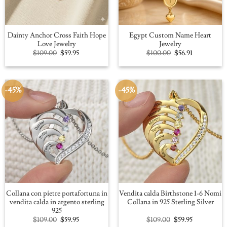
Dainty Anchor Cross Faith Hope
Egypt Custom Name Heart
Love Jewelry
Jewelry
Original
Current
Original
Current
$
109.00
$
59.95
$
100.00
$
56.91
price
price
price
price
was:
is:
was:
is:
$109.00.
$59.95.
$100.00.
$56.91.
-45%
-45%
Collana con pietre portafortuna in
Vendita calda Birthstone 1-6 Nomi
vendita calda in argento sterling
Collana in 925 Sterling Silver
925
Original
Current
Original
Current
$
109.00
$
59.95
$
109.00
$
59.95
price
price
price
price