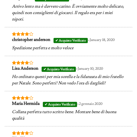
4
su 5
Arrivo lento ma è davvero carino. È ovviamente molto delicato,
quindi non consiglierei di giocarci. Il regalo era per i miei
nipoti.
-
christopher anderson
January 18, 2020
Valutato
4
su 5
Spedizione perfetta e molto veloce
-
Lisa Anderson
January 10, 2020
Valutato
4
su 5
Ho ordinato questi per mia sorella e la fidanzata di mio fratello
per Natale. Sono perfetti! Non vedo l'ora di darglieli!
-
Maria Hermida
2 gennaio 2020
Valutato
4
su 5
Collana perfetta tutto scritto bene. Montare bene di buona
qualità