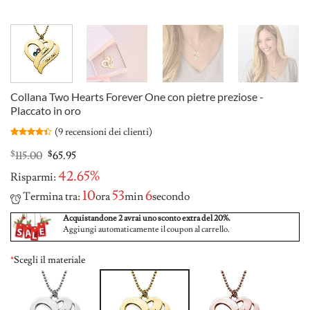
Collana Two Hearts Forever One con pietre preziose -
Placcato in oro
(
9
recensioni dei clienti)
Valutato
9
4.33
su 5
Original
Current
$
115.00
$
65.95
su base
price
price
di
42.65%
Risparmi:
was:
is:
recensioni
$115.00.
$65.95.
10
53
5
Termina tra:
ora
min
secondo
Acquistandone 2 avrai uno sconto extra del 20%.
Aggiungi automaticamente il coupon al carrello.
*
Scegli il materiale