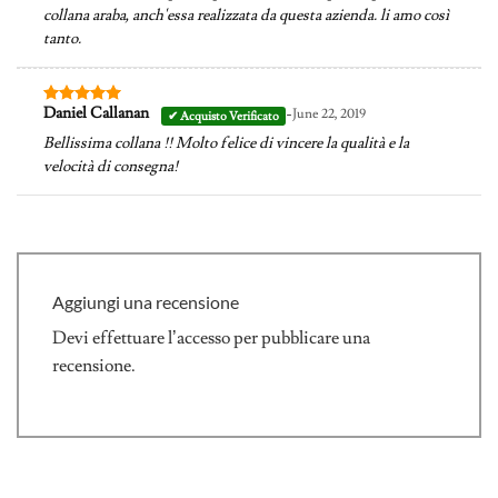
collana araba, anch'essa realizzata da questa azienda. li amo così
tanto.
-
Daniel Callanan
June 22, 2019
Valutato
5
su 5
Bellissima collana !! Molto felice di vincere la qualità e la
velocità di consegna!
Aggiungi una recensione
Devi
effettuare l’accesso
per pubblicare una
recensione.