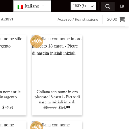
Italiano
Accesso / Registrazione
$
0.00
 ARRIVI
-40%
Collana
Anello a
Collana
Anello di
con nome
righe
con nome
amore
stile
marquise
personalizzato
infinito di
"Carrie"
a spirale
classico in
mamma
in argento
argento
con pietre
n nome stile
Collana con nome in oro
 in argento
placcato 18 carati - Pietre di
nascita iniziali iniziali
Original
Current
Original
Current
0
$
45.95
$
108.99
$
64.99
price
price
price
price
was:
is:
was:
is:
$85.00.
$45.95.
$108.99.
$64.99.
-46%