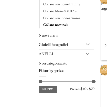
Collane con nome Infinity
Collane Mom & #039; s
Collane con monogramma
Collane nominali
Nuovi arrivi
Gioielli fotografici
p
ANELLI
Non categorizzato
-39
Filter by price
Prezzo
Prezzo
Prezzo:
$40
-
$70
FILTRO
Min
Max