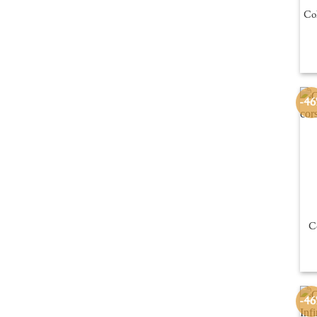
Col
-4
C
-4