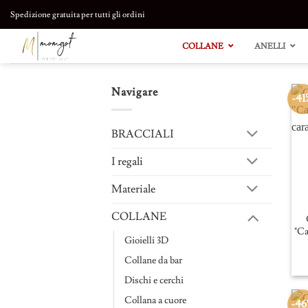
Salta
Spedizione gratuita per tutti gli ordini
al
contenuto
COLLANE
ANELLI
Navigare
-41
BRACCIALI
I regali
Materiale
COLLANE
"Ca
Gioielli 3D
Collane da bar
Dischi e cerchi
Collana a cuore
-4