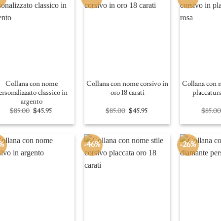
Collana con nome
Collana con nome corsivo in
Collana con 
ersonalizzato classico in
oro 18 carati
placcatura
argento
Original
Current
Original
Current
$
85.00
$
45.95
$
85.00
$
45.95
$
85.0
price
price
price
price
was:
is:
was:
is:
$85.00.
$45.95.
$85.00.
$45.95.
%
-46%
-26%