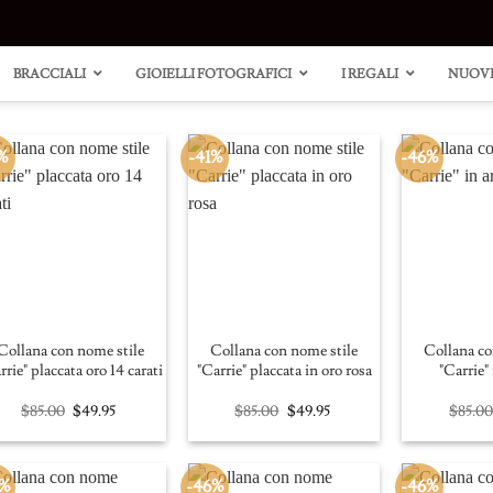
BRACCIALI
GIOIELLI FOTOGRAFICI
I REGALI
NUOVI
%
-41%
-46%
Collana
Anello a
con nome
grappolo
stile
di cuore
"Carrie"
con
placcata
accenti
Collana con nome stile
Collana con nome stile
Collana co
oro 14
rrie" placcata oro 14 carati
"Carrie" placcata in oro rosa
"Carrie"
carati
Original
Current
Original
Current
$
85.00
$
49.95
$
85.00
$
49.95
$
85.0
price
price
price
price
was:
is:
was:
is:
$85.00.
$49.95.
$85.00.
$49.95.
6%
-46%
-46%