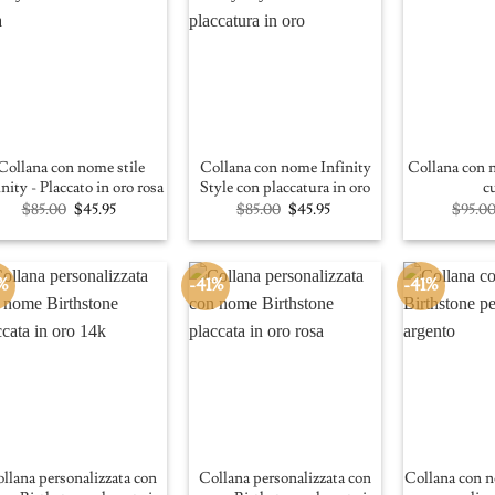
Collana con nome stile
Collana con nome Infinity
Collana con 
inity - Placcato in oro rosa
Style con placcatura in oro
c
Original
Current
Original
Current
$
85.00
$
45.95
$
85.00
$
45.95
$
95.0
price
price
price
price
was:
is:
was:
is:
$85.00.
$45.95.
$85.00.
$45.95.
%
-41%
-41%
llana personalizzata con
Collana personalizzata con
Collana con 