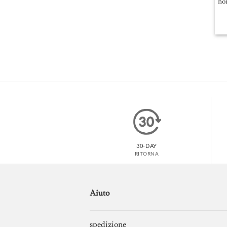
nom
30-DAY
RITORNA
Aiuto
spedizione