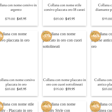
lana con nome corsivo in
Collana con nome stile
Collana 
argento
corsivo placcata oro 18 carati
diamante p
Original
Current
Original
Current
$
75.00
$
45.95
$
85.00
$
45.95
$
95.0
price
price
price
price
was:
is:
was:
is:
$75.00.
$45.95.
$85.00.
$45.95.
6%
-37%
-46%
ollana con nome corsivo
Collana con nome placcato in
Collana con
placcata in oro
oro con cuori sottolineati
antico pla
Original
Current
Original
Current
$
85.00
$
45.95
$
95.00
$
59.95
$
85.0
price
price
price
price
was:
is:
was:
is:
$85.00.
$45.95.
$95.00.
$59.95.
6%
-46%
-41%