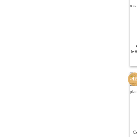
Inf
-41
Co