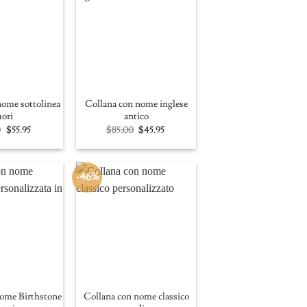
nome sottolinea
Collana con nome inglese
uori
antico
Original
Current
Original
Current
0
$
55.95
$
85.00
$
45.95
price
price
price
price
was:
is:
was:
is:
$95.00.
$55.95.
$85.00.
$45.95.
-46%
nome Birthstone
Collana con nome classico