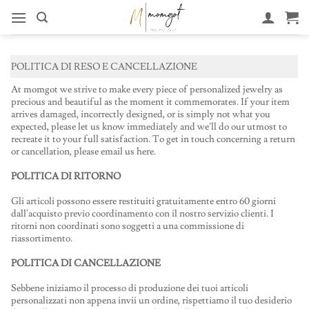
Salta
al
contenuto
POLITICA DI RESO E CANCELLAZIONE
At momgot we strive to make every piece of personalized jewelry as
precious and beautiful as the moment it commemorates. If your item
arrives damaged, incorrectly designed, or is simply not what you
expected, please let us know immediately and we’ll do our utmost to
recreate it to your full satisfaction. To get in touch concerning a return
or cancellation, please email us here.
POLITICA DI RITORNO
Gli articoli possono essere restituiti gratuitamente entro 60 giorni
dall'acquisto previo coordinamento con il nostro servizio clienti. I
ritorni non coordinati sono soggetti a una commissione di
riassortimento.
POLITICA DI CANCELLAZIONE
Sebbene iniziamo il processo di produzione dei tuoi articoli
personalizzati non appena invii un ordine, rispettiamo il tuo desiderio