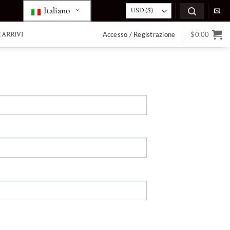
Italiano
Accesso / Registrazione
$
0.00
 ARRIVI
Collana
Anello a
Collana
Anello di
con nome
righe
con nome
amore
stile
marquise
personalizzato
infinito di
"Carrie"
a spirale
classico in
mamma
in argento
argento
con pietre