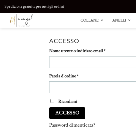
Salta
Spedizione gratuita per tutti gli ordini
al
contenuto
COLLANE
ANELLI
ACCESSO
Required
Nome utente o indirizzo email
*
Required
Parola d'ordine
*
Ricordami
ACCESSO
Password dimenticata?