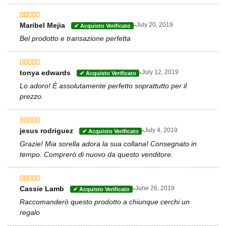
-
Maribel Mejia
July 20, 2019
Valutato
5
su 5
Bel prodotto e transazione perfetta
-
tonya edwards
July 12, 2019
Valutato
4
su 5
Lo adoro! È assolutamente perfetto soprattutto per il
prezzo.
-
jesus rodriguez
July 4, 2019
Valutato
5
su 5
Grazie! Mia sorella adora la sua collana! Consegnato in
tempo. Comprerò di nuovo da questo venditore.
-
Cassie Lamb
June 26, 2019
Valutato
4
su 5
Raccomanderò questo prodotto a chiunque cerchi un
regalo