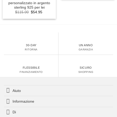
$100.00.
$56.91.
personalizzato in argento
sterling 925 per lei
Original
Current
$
115.00
$
54.95
price
price
was:
is:
$115.00.
$54.95.
30-DAY
UN ANNO
RITORNA
GARANZIA
FLESSIBILE
SICURO
FINANZIAMENTO
SHOPPING
Aiuto
Informazione
Di