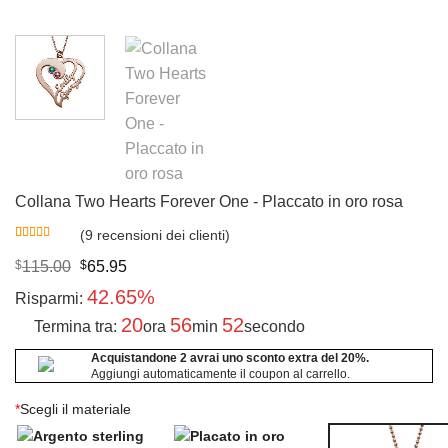
Collana Two Hearts Forever One - Placcato in oro rosa
(
9
recensioni dei clienti)
Valutato
9
4.56
su 5
Original
Current
$
115.00
$
65.95
su base di
price
price
recensioni
42.65%
was:
is:
Risparmi:
$115.00.
$65.95.
20
56
51
Termina tra:
ora
min
secondo
Acquistandone 2 avrai uno sconto extra del 20%.
Aggiungi automaticamente il coupon al carrello.
*
Scegli il materiale