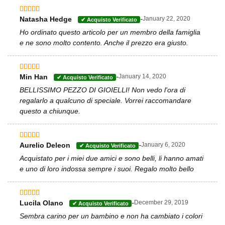
-
Natasha Hedge
January 22, 2020
Valutato
5
su 5
Ho ordinato questo articolo per un membro della famiglia
e ne sono molto contento. Anche il prezzo era giusto.
-
Min Han
January 14, 2020
Valutato
4
su 5
BELLISSIMO PEZZO DI GIOIELLI! Non vedo l'ora di
regalarlo a qualcuno di speciale. Vorrei raccomandare
questo a chiunque.
-
Aurelio Deleon
January 6, 2020
Valutato
5
su 5
Acquistato per i miei due amici e sono belli, li hanno amati
e uno di loro indossa sempre i suoi. Regalo molto bello
-
Lucila Olano
December 29, 2019
Valutato
4
su 5
Sembra carino per un bambino e non ha cambiato i colori