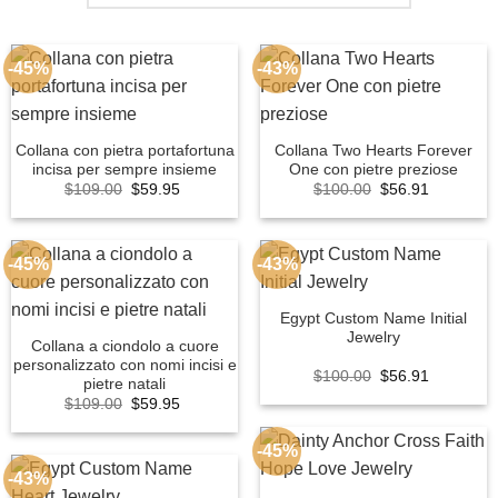
-45%
-43%
Collana con pietra portafortuna
Collana Two Hearts Forever
incisa per sempre insieme
One con pietre preziose
Original
Current
Original
Current
$
109.00
$
59.95
$
100.00
$
56.91
price
price
price
price
was:
is:
was:
is:
$109.00.
$59.95.
$100.00.
$56.91.
-45%
-43%
Egypt Custom Name Initial
Jewelry
Collana a ciondolo a cuore
personalizzato con nomi incisi e
Original
Current
$
100.00
$
56.91
pietre natali
price
price
Original
Current
$
109.00
$
59.95
was:
is:
price
price
$100.00.
$56.91.
was:
is:
$109.00.
$59.95.
-45%
-43%