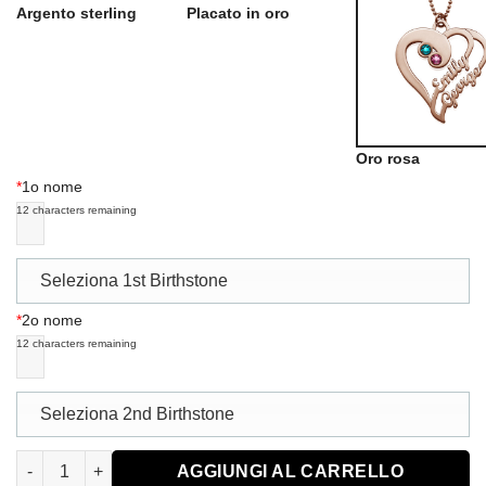
Argento sterling
Placato in oro
Oro rosa
*
1o nome
12
characters remaining
Seleziona 1st Birthstone
*
2o nome
12
characters remaining
Seleziona 2nd Birthstone
Two Hearts Forever One Necklace - Rose Gold Plated quantità
AGGIUNGI AL CARRELLO