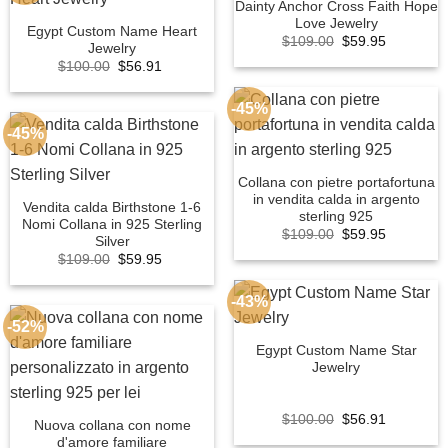
Dainty Anchor Cross Faith Hope
Love Jewelry
Egypt Custom Name Heart
Original
Current
$
109.00
$
59.95
Jewelry
price
price
Original
Current
$
100.00
$
56.91
was:
is:
price
price
$109.00.
$59.95.
was:
is:
$100.00.
$56.91.
-45%
-45%
Collana con pietre portafortuna
in vendita calda in argento
Vendita calda Birthstone 1-6
sterling 925
Nomi Collana in 925 Sterling
Original
Current
$
109.00
$
59.95
Silver
price
price
Original
Current
$
109.00
$
59.95
was:
is:
price
price
$109.00.
$59.95.
was:
is:
$109.00.
$59.95.
-43%
-52%
Egypt Custom Name Star
Jewelry
Original
Current
$
100.00
$
56.91
Nuova collana con nome
price
price
d'amore familiare
was:
is: