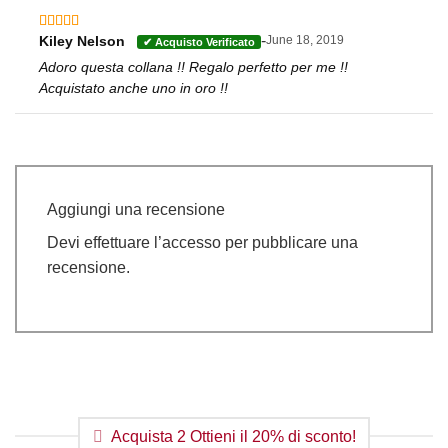
-
Kiley Nelson
June 18, 2019
Valutato
5
su 5
Adoro questa collana !! Regalo perfetto per me !!
Acquistato anche uno in oro !!
Aggiungi una recensione
Devi
effettuare l’accesso
per pubblicare una
recensione.
Acquista 2 Ottieni il 20% di sconto!