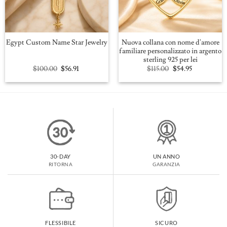
Nuova collana con nome d'amore
Egypt Custom Name Star Jewelry
familiare personalizzato in argento
sterling 925 per lei
Original
Current
Original
Current
$
100.00
$
56.91
$
115.00
$
54.95
price
price
price
price
was:
is:
was:
is:
$100.00.
$56.91.
$115.00.
$54.95.
30-DAY
UN ANNO
RITORNA
GARANZIA
FLESSIBILE
SICURO