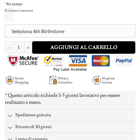
*
4o nome
12
caratteri rimanenti
Seleziona 4th Birthstone
Infinity 4 Names Necklace with Birthstones quantità
AGGIUNGI AL CARRELLO
Sicuro
Privacy
30 giorni
Shopping
Garantito
ritorna
* Questo articolo richiede 3-5 giorni lavorativi per essere
realizzato a mano.
Spedizione gratuita
Ritorno di 30 giorni
1 anno di garanzia