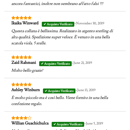
ancora fantastici, inoltre non sembrano affatto falsi !!!
-
Ikaika Winward
November 30, 2019
Valutato
5
su 5
Questa collana è bellissima. Realizzato in argento sterling di
alta qualità. Spedizione super veloce. È venuto in una bella
scatola viola. 5 stelle.
-
Zaid Rahmani
June 21, 2019
Valutato
5
su 5
Molto bello grazie!
-
Ashley Winburn
June 13, 2019
Valutato
5
su 5
È molto piccolo ma è così bello. Viene fornito in una bella
confezione regalo.
-
Willian Guachichulca
June 5, 2019
Valutato
4
su 5