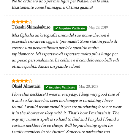
Ne ho ordinato uno per mia figlia per Natale! Lei lo ama!
Esattamente come l'immagine. Ottima qualità!
-
Takeshi Shimabukuro
May 28, 2019
Valutato
4
su 5
Mia figlia ha un'ortografia unica del suo nome che non è
possibile trovare su oggetti "pre-made". Sono stati in grado di
crearne uno personalizzato per lei e spedirlo molto
rapidamente. Mi aspettavo di aspettare molto più a lungo per
un pezzo personalizzato. La collana e il ciondolo sono belli e di
ottima qualità. Anche un grande valore!
-
Obaid Almutairi
May 20, 2019
Valutato
4
su 5
I love this necklace! I wear it everyday, I keep very good care of
it and so far there has been no damage or tarnishing I have
found. I would recommend if you are purchasing it to not wear
it in the shower or sleep with it. That’s how I maintain it. The
way my name is spelt is so hard to find and I’m glad I found a
custom necklace for so cheap! Will be purchasing again for
family members in the future ‘ Super cute packaging too