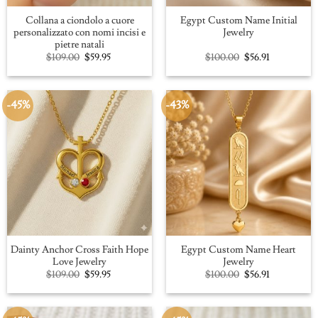
Collana a ciondolo a cuore
Egypt Custom Name Initial
personalizzato con nomi incisi e
Jewelry
pietre natali
Original
Current
Original
Current
$
109.00
$
59.95
$
100.00
$
56.91
price
price
price
price
was:
is:
was:
is:
$109.00.
$59.95.
$100.00.
$56.91.
-45%
-43%
Dainty Anchor Cross Faith Hope
Egypt Custom Name Heart
Love Jewelry
Jewelry
Original
Current
Original
Current
$
109.00
$
59.95
$
100.00
$
56.91
price
price
price
price
was:
is:
was:
is:
$109.00.
$59.95.
$100.00.
$56.91.