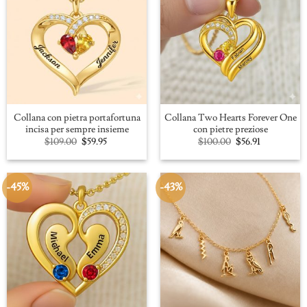
Collana con pietra portafortuna
Collana Two Hearts Forever One
incisa per sempre insieme
con pietre preziose
Original
Current
Original
Current
$
109.00
$
59.95
$
100.00
$
56.91
price
price
price
price
was:
is:
was:
is:
$109.00.
$59.95.
$100.00.
$56.91.
-45%
-43%