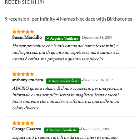
RECENSIONI (9)
9 recensioni per
Infinity 4 Names Necklace with Birthstones
-
Susan Merolillo
December 24, 2019
Valutato
5
su 5
Ho sempre voluto che la mia catena del nome fosse mini, è
molto piccola. più di quanto mi aspettassi, ma è carino. e la
catena è carina. ma preparati a quanto sarà piccolo.
-
anthony cruciata
December 16, 2019
Valutato
5
su 5
ADORO questa collana. È il mio accessorio per una giornata
informale o una semplice serata in maglietta, jeans e tacchi.
Sono contento che non abbia trasformato la mia pelle in un
colore diverso.
-
George Cazarez
December 8, 2019
Valutato
5
su 5
acquistato 3 Li adoro tutti li ho da circa 5 mesi e sembrano