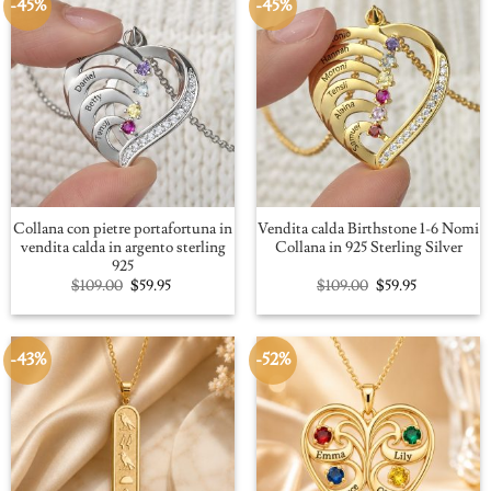
-45%
-45%
Collana con pietre portafortuna in
Vendita calda Birthstone 1-6 Nomi
vendita calda in argento sterling
Collana in 925 Sterling Silver
925
Original
Current
Original
Current
$
109.00
$
59.95
$
109.00
$
59.95
price
price
price
price
was:
is:
was:
is:
$109.00.
$59.95.
$109.00.
$59.95.
-43%
-52%