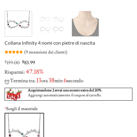
Collana Infinity 4 nomi con pietre di nascita
(
9
recensioni dei clienti)
Valutato
9
4.67
su 5
Original
Current
$
159.00
$
83.99
su base di
price
price
recensioni
47.18%
Risparmi:
was:
is:
$159.00.
$83.99.
13
38
5
Termina tra:
ora
min
secondo
Acquistandone 2 avrai uno sconto extra del 20%.
Aggiungi automaticamente il coupon al carrello.
*
Scegli il materiale