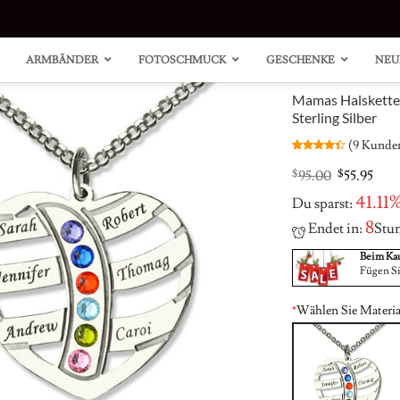
ARMBÄNDER
FOTOSCHMUCK
GESCHENKE
NEU
Mamas Halskette 
Sterling Silber
(
9
Kunden
Bewertet
9
mit
4.44
Original
Cur
$
95.00
$
55.95
von 5,
price
pric
basierend
41.11
Du sparst:
was:
is:
auf
Kundenbewertungen
$95.00.
$55.
"Carrie"
Herzclusterring
"Carrie"
Spiral
8
Endet in:
Stu
Style
mit
Style
Marquis
Name
Akzenten
Name
Row
Halskette
Halskette
Ring
Beim Kau
14 Karat
Silber
Fügen Si
vergoldet
*
Wählen Sie Materia