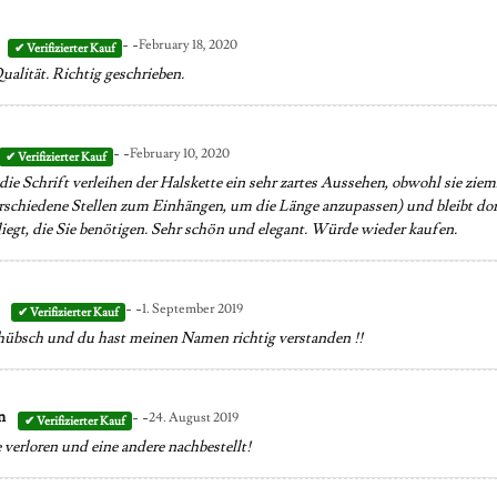
- -
February 18, 2020
ualität. Richtig geschrieben.
- -
February 10, 2020
ie Schrift verleihen der Halskette ein sehr zartes Aussehen, obwohl sie zieml
rschiedene Stellen zum Einhängen, um die Länge anzupassen) und bleibt dort,
liegt, die Sie benötigen. Sehr schön und elegant. Würde wieder kaufen.
- -
o
1. September 2019
 hübsch und du hast meinen Namen richtig verstanden !!
- -
an
24. August 2019
 verloren und eine andere nachbestellt!