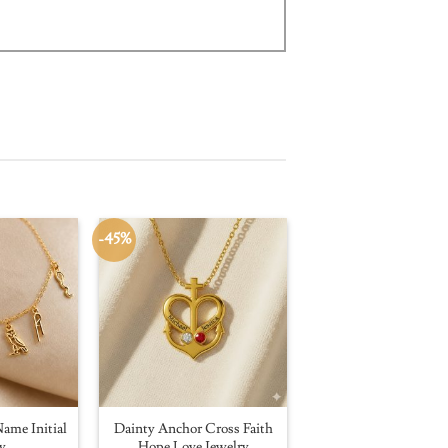
-45%
ame Initial
Dainty Anchor Cross Faith
y
Hope Love Jewelry