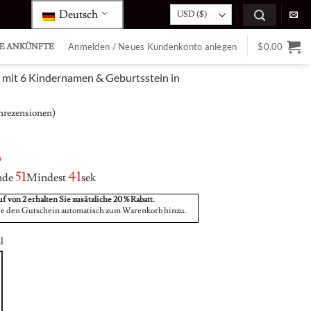
Deutsch
Anmelden / Neues Kundenkonto anlegen
$
0.00
E ANKÜNFTE
mit 6 Kindernamen & Geburtsstein in
rezensionen)
rent
e
%
95.
Klassische
Mamas
51
40
nde
Mindest
sek
e
kundenspezifische
unendliche
Namenshalskette
Liebe
Silber
mit
f von 2 erhalten Sie zusätzliche 20 % Rabatt.
Steinen
e den Gutschein automatisch zum Warenkorb hinzu.
Ring
l