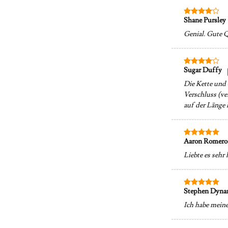
Shane Pursley
Bewertet
mit
4
Genial. Gute Q
von 5
Sugar Duffy
Bewertet
mit
4
Die Kette und d
von 5
Verschluss (ve
auf der Länge 
Aaron Romer
Bewertet
mit
5
von
Liebte es sehr
5
Stephen Dyn
Bewertet
mit
5
von
Ich habe meine
5