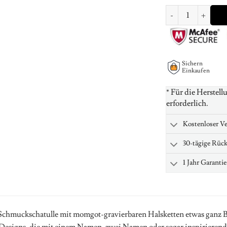
Mom's Necklace With
Sichern
Einkaufen
* Für die Herstell
erforderlich.
Kostenloser V
30-tägige Rüc
1 Jahr Garantie
Schmuckschatulle mit momgot-gravierbaren Halsketten etwas ganz Be
esigns, die mit einem Namen, zwei Namen oder sogar inspirierenden