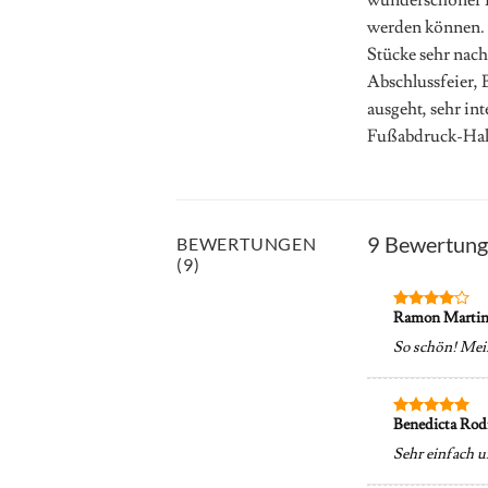
werden können. m
Stücke sehr nach
Abschlussfeier, 
ausgeht, sehr in
Fußabdruck-Hal
9 Bewertung
BEWERTUNGEN
(9)
Ramon Marti
Bewertet
mit
4
So schön! Mei
von 5
Benedicta Rod
Bewertet
mit
5
von
Sehr einfach u
5