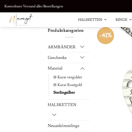
Zum
Kostenloser Versand aller Bestellungen
Inhalt
springen
HALSKETTEN
RINGE
Produktkategorien
-41%
ARMBÄNDER
Geschenke
Material
18 Karat vergoldet
18 Karat Roségold
Sterlingsilber
HALSKETTEN
Neuankömmlinge