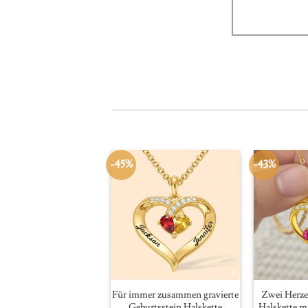
-45%
-43%
Für immer zusammen gravierte
Zwei Herze
Geburtsstein Halskette
Halskette m