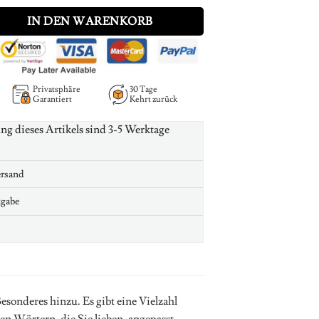
 6 Kids Name & Birthstone In Sterling Silver Menge
IN DEN WARENKORB
Privatsphäre
30 Tage
Garantiert
Kehrt zurück
ung dieses Artikels sind 3-5 Werktage
ersand
kgabe
sonderes hinzu. Es gibt eine Vielzahl
 Wörtern, die Sie lieben, angepasst