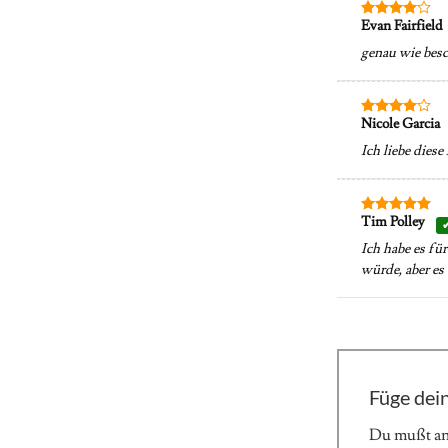
Evan Fairfield
Bewertet
mit
4
genau wie besc
von 5
Nicole Garcia
Bewertet
mit
4
Ich liebe diese
von 5
Tim Polley
Bewertet
mit
5
von
Ich habe es fü
5
würde, aber es 
Füge dei
Du mußt
a