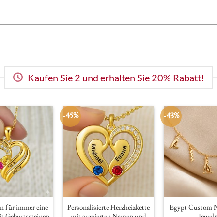
Kaufen Sie 2 und erhalten Sie 20% Rabatt!
-45%
-43%
n für immer eine
Personalisierte Herzheizkette
Egypt Custom N
it Geburtssteinen
mit gravierten Namen und
Jewelr