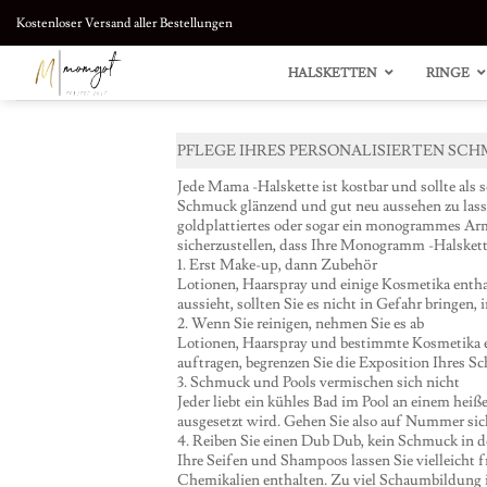
Zum
Kostenloser Versand aller Bestellungen
Inhalt
springen
HALSKETTEN
RINGE
PFLEGE IHRES PERSONALISIERTEN SC
Jede Mama -Halskette ist kostbar und sollte als
Schmuck glänzend und gut neu aussehen zu lassen
goldplattiertes oder sogar ein monogrammes Ar
sicherzustellen, dass Ihre Monogramm -Halskette 
1. Erst Make-up, dann Zubehör
Lotionen, Haarspray und einige Kosmetika entha
aussieht, sollten Sie es nicht in Gefahr bringe
2. Wenn Sie reinigen, nehmen Sie es ab
Lotionen, Haarspray und bestimmte Kosmetika 
auftragen, begrenzen Sie die Exposition Ihres 
3. Schmuck und Pools vermischen sich nicht
Jeder liebt ein kühles Bad im Pool an einem hei
ausgesetzt wird. Gehen Sie also auf Nummer sic
4. Reiben Sie einen Dub Dub, kein Schmuck in 
Ihre Seifen und Shampoos lassen Sie vielleicht 
Chemikalien enthalten. Zu viel Schaumbildung i