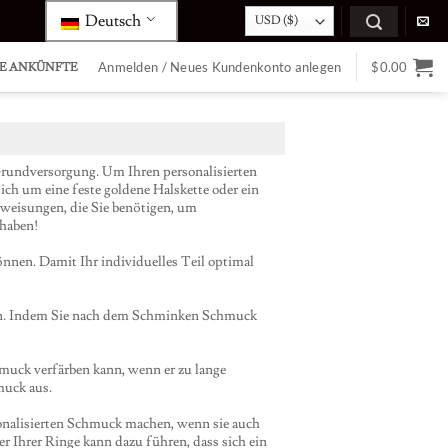
Deutsch
Anmelden / Neues Kundenkonto anlegen
$
0.00
E ANKÜNFTE
e Grundversorgung. Um Ihren personalisierten
ich um eine feste goldene Halskette oder ein
weisungen, die Sie benötigen, um
 haben!
Klassische
Mamas
e
kundenspezifische
unendliche
nnen. Damit Ihr individuelles Teil optimal
Namenshalskette
Liebe
Silber
mit
Steinen
fen. Indem Sie nach dem Schminken Schmuck
Ring
hmuck verfärben kann, wenn er zu lange
muck aus.
sonalisierten Schmuck machen, wenn sie auch
 Ihrer Ringe kann dazu führen, dass sich ein