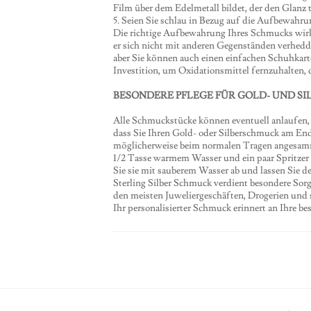
Film über dem Edelmetall bildet, der den Glanz t
5. Seien Sie schlau in Bezug auf die Aufbewahru
Die richtige Aufbewahrung Ihres Schmucks wirk
er sich nicht mit anderen Gegenständen verhedde
aber Sie können auch einen einfachen Schuhkarto
Investition, um Oxidationsmittel fernzuhalten,
BESONDERE PFLEGE FÜR GOLD- UND S
Alle Schmuckstücke können eventuell anlaufen, a
dass Sie Ihren Gold- oder Silberschmuck am End
möglicherweise beim normalen Tragen angesamm
1/2 Tasse warmem Wasser und ein paar Spritzer 
Sie sie mit sauberem Wasser ab und lassen Sie d
Sterling Silber Schmuck verdient besondere Sorg
den meisten Juweliergeschäften, Drogerien und
Ihr personalisierter Schmuck erinnert an Ihre b