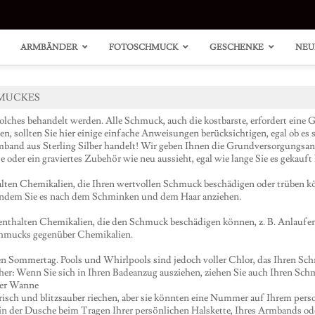
ARMBÄNDER
FOTOSCHMUCK
GESCHENKE
NEU
HMUCKES
 solches behandelt werden. Alle Schmuck, auch die kostbarste, erfordert ein
, sollten Sie hier einige einfache Anweisungen berücksichtigen, egal ob es s
mband aus Sterling Silber handelt! Wir geben Ihnen die Grundversorgungsan
oder ein graviertes Zubehör wie neu aussieht, egal wie lange Sie es gekauft
"Carrie"
Herzclusterring
"Carrie"
Spiral
Style
mit
Style
Marquis
lten Chemikalien, die Ihren wertvollen Schmuck beschädigen oder trüben kö
Name
Akzenten
Name
Row
n, indem Sie es nach dem Schminken und dem Haar anziehen.
Halskette
Halskette
Ring
14 Karat
Silber
enthalten Chemikalien, die den Schmuck beschädigen können, z. B. Anlau
vergoldet
Schmucks gegenüber Chemikalien.
ßen Sommertag. Pools und Whirlpools sind jedoch voller Chlor, das Ihren Sc
her: Wenn Sie sich in Ihren Badeanzug ausziehen, ziehen Sie auch Ihren Sch
der Wanne
frisch und blitzsauber riechen, aber sie könnten eine Nummer auf Ihrem per
n der Dusche beim Tragen Ihrer persönlichen Halskette, Ihres Armbands oder