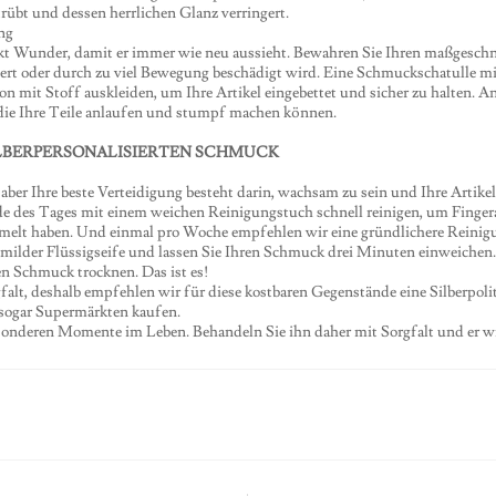
rübt und dessen herrlichen Glanz verringert.
ng
t Wunder, damit er immer wie neu aussieht. Bewahren Sie Ihren maßgeschnei
rt oder durch zu viel Bewegung beschädigt wird. Eine Schmuckschatulle mit 
n mit Stoff auskleiden, um Ihre Artikel eingebettet und sicher zu halten. An
 die Ihre Teile anlaufen und stumpf machen können.
ILBERPERSONALISIERTEN SCHMUCK
ber Ihre beste Verteidigung besteht darin, wachsam zu sein und Ihre Artike
e des Tages mit einem weichen Reinigungstuch schnell reinigen, um Fingera
elt haben. Und einmal pro Woche empfehlen wir eine gründlichere Reinigu
milder Flüssigseife und lassen Sie Ihren Schmuck drei Minuten einweichen.
en Schmuck trocknen. Das ist es!
falt, deshalb empfehlen wir für diese kostbaren Gegenstände eine Silberpoli
 sogar Supermärkten kaufen.
esonderen Momente im Leben. Behandeln Sie ihn daher mit Sorgfalt und er wi