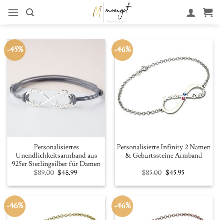
Zum
Inhalt
springen
-45%
-46%
Personalisiertes
Personalisierte Infinity 2 Namen
Unendlichkeitsarmband aus
& Geburtssteine Armband
925er Sterlingsilber für Damen
Original
Current
Original
Current
$
89.00
$
48.99
$
85.00
$
45.95
price
price
price
price
was:
is:
was:
is:
$89.00.
$48.99.
$85.00.
$45.95.
-46%
-46%