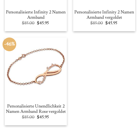
Personalisierte Infinity 2 Namen
Personalisierte Infinity 2 Namen
Armband
Armband vergoldet
Original
Current
Original
Current
$
85.00
$
45.95
$
85.00
$
45.95
price
price
price
price
was:
is:
was:
is:
$85.00.
$45.95.
$85.00.
$45.95.
-46%
Personalisierte Unendlichkeit 2
Namen Armband Rose vergoldet
Original
Current
$
85.00
$
45.95
price
price
was:
is:
$85.00.
$45.95.