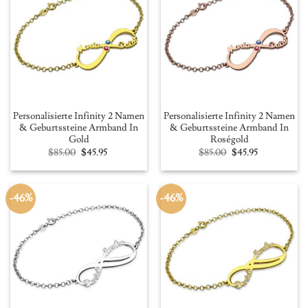
Personalisierte Infinity 2 Namen
Personalisierte Infinity 2 Namen
& Geburtssteine Armband In
& Geburtssteine Armband In
Gold
Roségold
Original
Current
Original
Current
$
85.00
$
45.95
$
85.00
$
45.95
price
price
price
price
was:
is:
was:
is:
$85.00.
$45.95.
$85.00.
$45.95.
-46%
-46%