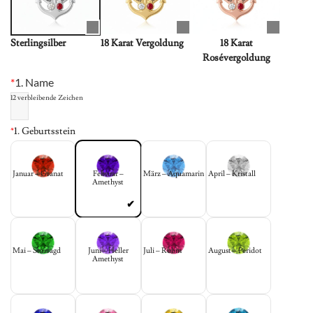
Sterlingsilber
18 Karat Vergoldung
18 Karat
Rosévergoldung
*
1. Name
12
verbleibende Zeichen
*
1. Geburtsstein
Januar – Granat
Februar –
März – Aquamarin
April – Kristall
Amethyst
Mai – Smaragd
Juni – Heller
Juli – Rubin
August – Peridot
Amethyst