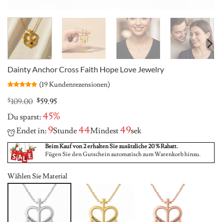
Dainty Anchor Cross Faith Hope Love Jewelry
(
19
Kundenrezensionen)
Bewertet
19
mit
4.89
Original
Current
$
109.00
$
59.95
von 5,
price
price
basierend
45%
Du sparst:
was:
is:
auf
Kundenbewertungen
$109.00.
$59.95.
9
44
49
Endet in:
Stunde
Mindest
sek
Beim Kauf von 2 erhalten Sie zusätzliche 20 % Rabatt.
Fügen Sie den Gutschein automatisch zum Warenkorb hinzu.
Wählen Sie Material