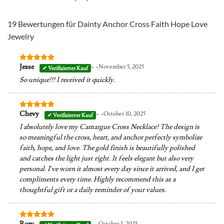
19 Bewertungen für
Dainty Anchor Cross Faith Hope Love
Jewelry
- -
Jesse
November 5, 2025
Bewertet
mit
5
von
So unique!!! I received it quickly.
5
- -
Chevy
October 10, 2025
Bewertet
mit
5
von
I absolutely love my Camargue Cross Necklace! The design is
5
so meaningful the cross, heart, and anchor perfectly symbolize
faith, hope, and love. The gold finish is beautifully polished
and catches the light just right. It feels elegant but also very
personal. I’ve worn it almost every day since it arrived, and I get
compliments every time. Highly recommend this as a
thoughtful gift or a daily reminder of your values.
- -
Rory
October 3, 2025