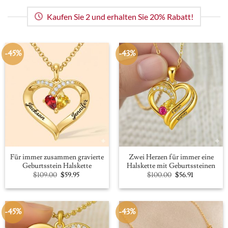
Kaufen Sie 2 und erhalten Sie 20% Rabatt!
-45%
-43%
Für immer zusammen gravierte
Zwei Herzen für immer eine
Geburtsstein Halskette
Halskette mit Geburtssteinen
Original
Current
Original
Current
$
109.00
$
59.95
$
100.00
$
56.91
price
price
price
price
was:
is:
was:
is:
$109.00.
$59.95.
$100.00.
$56.91.
-45%
-43%