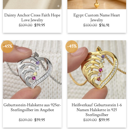
Dainty Anchor Cross Faith Hope
Egypt Custom Name Heart
Love Jewelry
Jewelry
Original
Current
Original
Current
$
109.00
$
59.95
$
100.00
$
56.91
price
price
price
price
was:
is:
was:
is:
$109.00.
$59.95.
$100.00.
$56.91.
-45%
-45%
Geburtsstein-Halskette aus 925er-
Heißverkauf Geburtsstein 1-6
Sterlingsilber im Angebot
Namen Halskette in 925
Sterlingsilber
Original
Current
Original
Current
$
109.00
$
59.95
$
109.00
$
59.95
price
price
price
price
was:
is:
was:
is: