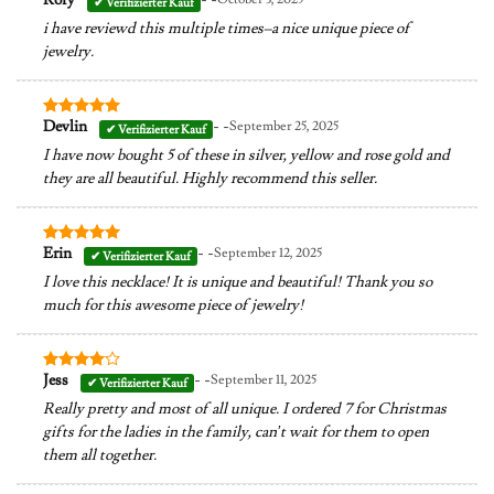
Bewertet
mit
5
von
i have reviewd this multiple times–a nice unique piece of
5
jewelry.
- -
Devlin
September 25, 2025
Bewertet
mit
5
von
I have now bought 5 of these in silver, yellow and rose gold and
5
they are all beautiful. Highly recommend this seller.
- -
Erin
September 12, 2025
Bewertet
mit
5
von
I love this necklace! It is unique and beautiful! Thank you so
5
much for this awesome piece of jewelry!
- -
Jess
September 11, 2025
Bewertet
mit
4
Really pretty and most of all unique. I ordered 7 for Christmas
von 5
gifts for the ladies in the family, can’t wait for them to open
them all together.