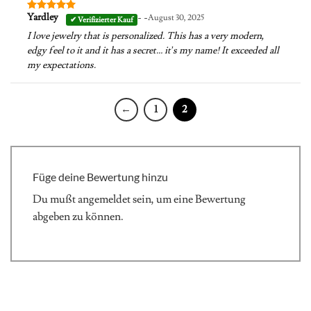
- -
Yardley
August 30, 2025
Bewertet
mit
5
von
I love jewelry that is personalized. This has a very modern,
5
edgy feel to it and it has a secret… it’s my name! It exceeded all
my expectations.
←
1
2
Füge deine Bewertung hinzu
Du mußt
angemeldet
sein, um eine Bewertung
abgeben zu können.