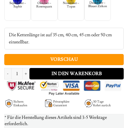
Dezember –
September –
Oktober –
November –
Blauer Zirkon
Saphir
Rosenquarz
Topas
Die Kettenlänge ist auf 35 cm, 40 cm, 45 cm oder 50 cm
einstellbar.
VORSCHAU
Dainty Anchor Cross Faith Hope Love Jewelry Menge
IN DEN WARENKORB
Sichern
Privatsphäre
30 Tage
Einkaufen
Garantiert
Kehrt zurück
* Für die Herstellung dieses Artikels sind 3-5 Werktage
erforderlich.