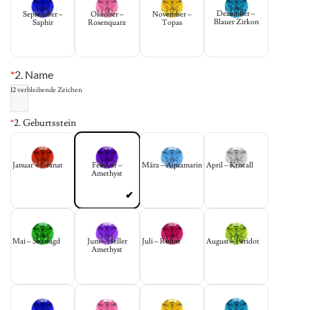
Dezember –
September –
Oktober –
November –
Blauer Zirkon
Saphir
Rosenquarz
Topas
*
2. Name
12
verbleibende Zeichen
*
2. Geburtsstein
Januar – Granat
Februar –
März – Aquamarin
April – Kristall
Amethyst
Mai – Smaragd
Juni – Heller
Juli – Rubin
August – Peridot
Amethyst