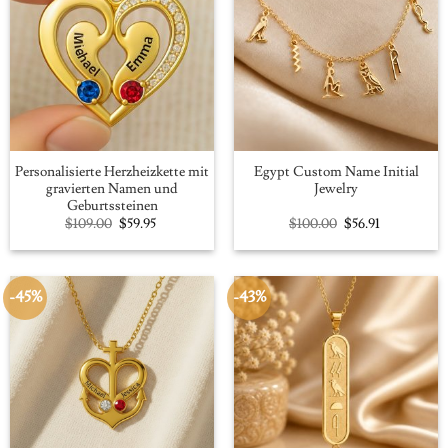
Personalisierte Herzheizkette mit
Egypt Custom Name Initial
gravierten Namen und
Jewelry
Geburtssteinen
Original
Current
Original
Current
$
109.00
$
59.95
$
100.00
$
56.91
price
price
price
price
was:
is:
was:
is:
$109.00.
$59.95.
$100.00.
$56.91.
-45%
-43%