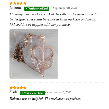
- -
Julianne
September 10, 2025
Bewertet
mit
5
von
I love my new necklace! I asked the seller if the pendant could
5
be designed so it could be removed from necklace, and he did
it! I couldn’t be happier with my purchase.
- -
Slade
September 5, 2025
Bewertet
mit
5
von
Roberto was so helpful. The necklace was perfect.
5