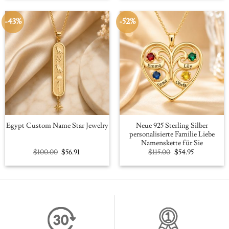
$109.00.
$59.95.
$109.00.
$59.95.
-43%
-52%
Neue 925 Sterling Silber
Egypt Custom Name Star Jewelry
personalisierte Familie Liebe
Namenskette für Sie
Original
Current
Original
Current
$
100.00
$
56.91
$
115.00
$
54.95
price
price
price
price
was:
is:
was:
is:
$100.00.
$56.91.
$115.00.
$54.95.