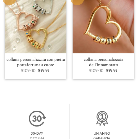
collana personalizzata con pietra
collana personalizzata
portafortuna a cuore
dell'innamorato
Original
Current
Original
Current
$
109.00
$
59.95
$
109.00
$
59.95
price
price
price
price
was:
is:
was:
is:
$109.00.
$59.95.
$109.00.
$59.95.
30-DAY
UN ANNO
RITORNA
GARANZIA