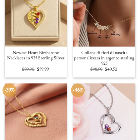
Newest Heart Birthstone
Collana di fiori di nascita
Necklaces in 925 Sterling Silver
personalizzata in argento sterling
925
Original
Current
Original
Current
$
99.90
$
59.99
$
98.50
$
49.50
price
price
price
price
was:
is:
was:
is:
$99.90.
$59.99.
$98.50.
$49.50.
-39%
-46%