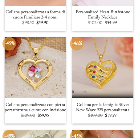
Collana personalizzata a forma di
Personalized Heart Birthstone
cuore familiare 2-4 nomi
Family Necklace
Original
Current
Original
Current
$
98.50
$
59.90
$
102.00
$
54.99
price
price
price
price
was:
is:
was:
is:
$98.50.
$59.90.
$102.00.
$54.99.
-45%
-46%
Collana personalizzata con pietra
Collana per la famiglia Silver
portafortuna a cuore con incisione
New Wave 925 personalizzata
Original
Current
Original
Current
$
109.00
$
59.95
$
109.00
$
59.39
price
price
price
price
was:
is:
was:
is:
$109.00.
$59.95.
$109.00.
$59.39.
-45%
-45%