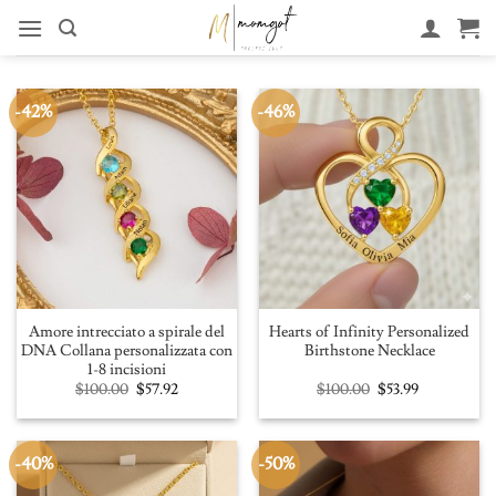
Salta
al
contenuto
-42%
-46%
Amore intrecciato a spirale del
Hearts of Infinity Personalized
DNA Collana personalizzata con
Birthstone Necklace
1-8 incisioni
Original
Current
Original
Current
$
100.00
$
57.92
$
100.00
$
53.99
price
price
price
price
was:
is:
was:
is:
$100.00.
$57.92.
$100.00.
$53.99.
-40%
-50%