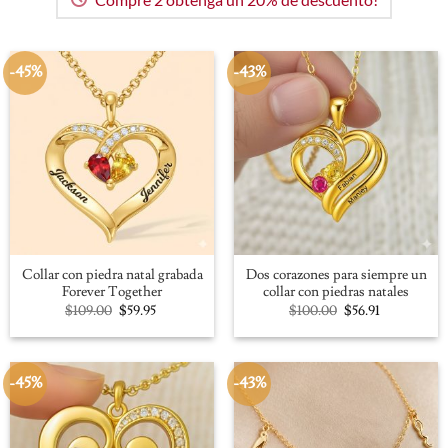
-45%
-43%
Collar con piedra natal grabada
Dos corazones para siempre un
Forever Together
collar con piedras natales
Original
Current
Original
Current
$
109.00
$
59.95
$
100.00
$
56.91
price
price
price
price
was:
is:
was:
is:
$109.00.
$59.95.
$100.00.
$56.91.
-45%
-43%