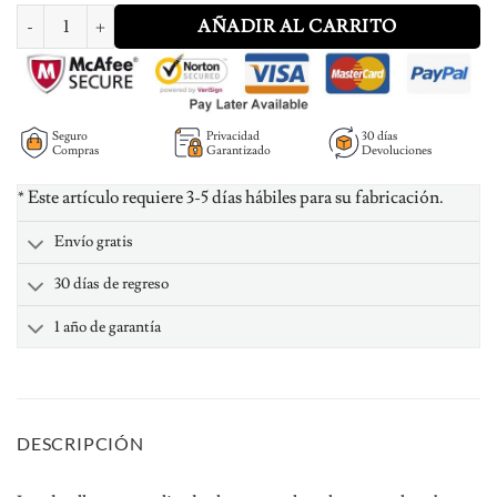
Personalized men leather High-end bracelet cantidad
AÑADIR AL CARRITO
Seguro
Privacidad
30 días
Compras
Garantizado
Devoluciones
* Este artículo requiere 3-5 días hábiles para su fabricación.
Envío gratis
30 días de regreso
1 año de garantía
DESCRIPCIÓN