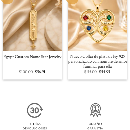
Nuevo Collar de plata de ley 925
Egypt Custom Name Star Jewelry
personalizado con nombre de amor
familiar para ella
Original
Current
Original
Current
$
100.00
$
56.91
$
115.00
$
54.95
price
price
price
price
was:
is:
was:
is:
$100.00.
$56.91.
$115.00.
$54.95.
30 DÍAS
UN AÑO
DEVOLUCIONES
GARANTÍA