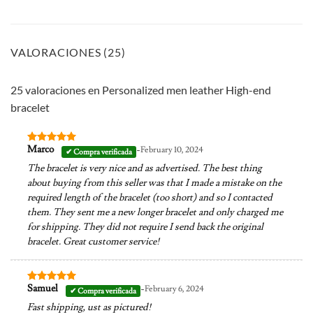
VALORACIONES (25)
25 valoraciones en
Personalized men leather High-end
bracelet
-
Marco
February 10, 2024
Valorado en
5
de 5
The bracelet is very nice and as advertised. The best thing
about buying from this seller was that I made a mistake on the
required length of the bracelet (too short) and so I contacted
them. They sent me a new longer bracelet and only charged me
for shipping. They did not require I send back the original
bracelet. Great customer service!
-
Samuel
February 6, 2024
Valorado en
5
de 5
Fast shipping, ust as pictured!