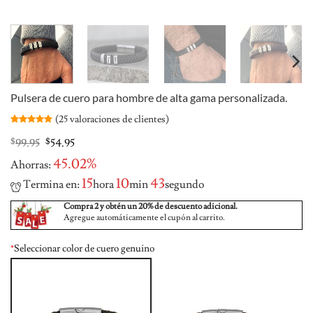
Pulsera de cuero para hombre de alta gama personalizada.
(
25
valoraciones de clientes)
Valorado
25
4.84
sobre
Original
Current
$
99.95
$
54.95
5 basado
price
price
en
45.02%
Ahorras:
was:
is:
puntuaciones
de clientes
$99.95.
$54.95.
15
10
42
Termina en:
hora
min
segundo
Compra 2 y obtén un 20% de descuento adicional.
Agregue automáticamente el cupón al carrito.
*
Seleccionar color de cuero genuino