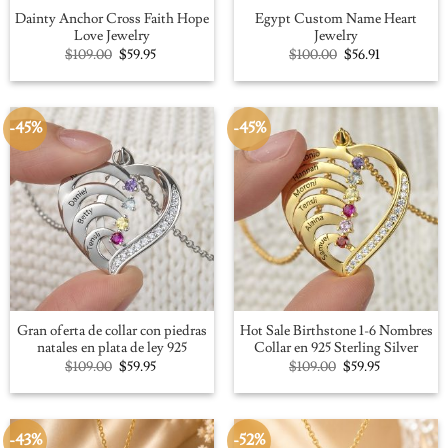
Dainty Anchor Cross Faith Hope
Egypt Custom Name Heart
Love Jewelry
Jewelry
Original
Current
Original
Current
$
109.00
$
59.95
$
100.00
$
56.91
price
price
price
price
was:
is:
was:
is:
$109.00.
$59.95.
$100.00.
$56.91.
-45%
-45%
Gran oferta de collar con piedras
Hot Sale Birthstone 1-6 Nombres
natales en plata de ley 925
Collar en 925 Sterling Silver
Original
Current
Original
Current
$
109.00
$
59.95
$
109.00
$
59.95
price
price
price
price
was:
is:
was:
is:
$109.00.
$59.95.
$109.00.
$59.95.
-43%
-52%