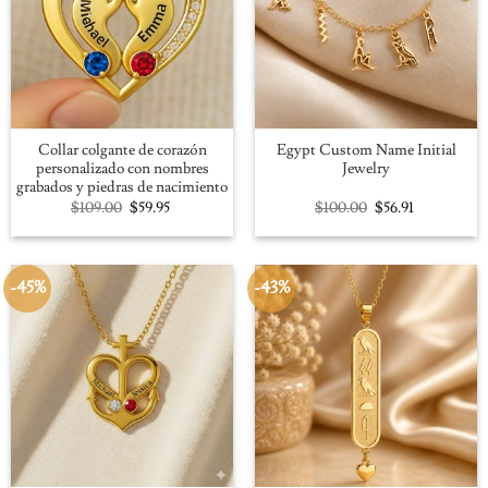
Collar colgante de corazón
Egypt Custom Name Initial
personalizado con nombres
Jewelry
grabados y piedras de nacimiento
Original
Current
Original
Current
$
109.00
$
59.95
$
100.00
$
56.91
price
price
price
price
was:
is:
was:
is:
$109.00.
$59.95.
$100.00.
$56.91.
-45%
-43%