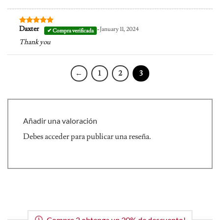
-
Daxter
January 11, 2024
Valorado en
5
de 5
Thank you
←
1
2
3
Añadir una valoración
Debes
acceder
para publicar una reseña.
Compre 2 obtenga un 20% de descuento!