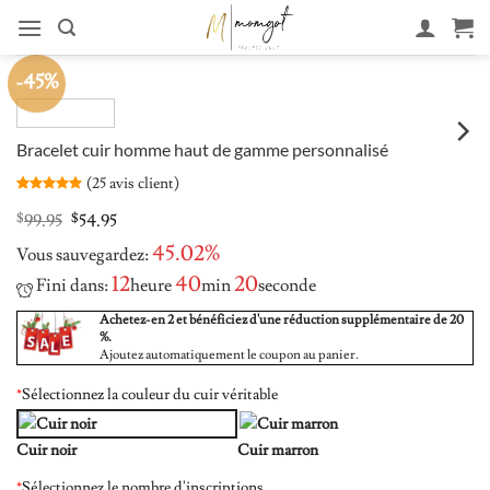
Aller
au
contenu
-45%
Bracelet cuir homme haut de gamme personnalisé
(
25
avis client)
Noté
25
4.84
sur 5 basé
Original
Current
$
99.95
$
54.95
sur
price
price
notations
45.02%
Vous sauvegardez:
was:
is:
client
$99.95.
$54.95.
12
40
19
Fini dans:
heure
min
seconde
Achetez-en 2 et bénéficiez d'une réduction supplémentaire de 20
%.
Ajoutez automatiquement le coupon au panier.
*
Sélectionnez la couleur du cuir véritable
Cuir noir
Cuir marron
*
Sélectionnez le nombre d'inscriptions