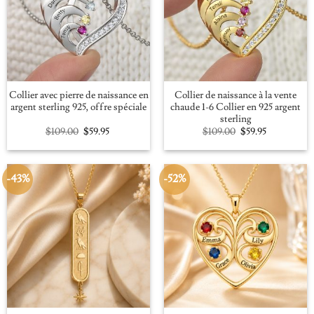
Collier avec pierre de naissance en
Collier de naissance à la vente
argent sterling 925, offre spéciale
chaude 1-6 Collier en 925 argent
sterling
Original
Current
Original
Current
$
109.00
$
59.95
$
109.00
$
59.95
price
price
price
price
was:
is:
was:
is:
$109.00.
$59.95.
$109.00.
$59.95.
-43%
-52%