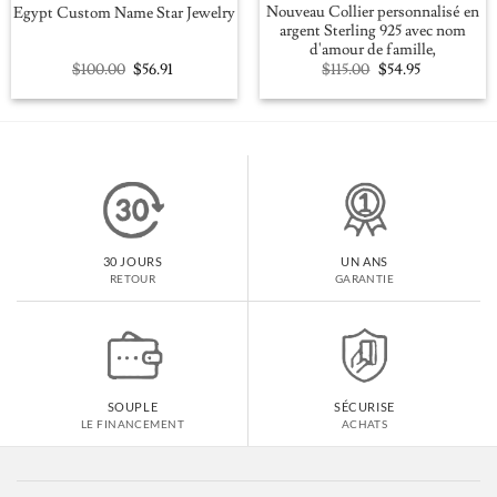
Nouveau Collier personnalisé en
Egypt Custom Name Star Jewelry
argent Sterling 925 avec nom
d'amour de famille,
Original
Current
Original
Current
$
100.00
$
56.91
$
115.00
$
54.95
price
price
price
price
was:
is:
was:
is:
$100.00.
$56.91.
$115.00.
$54.95.
30 JOURS
UN ANS
RETOUR
GARANTIE
SOUPLE
SÉCURISE
LE FINANCEMENT
ACHATS