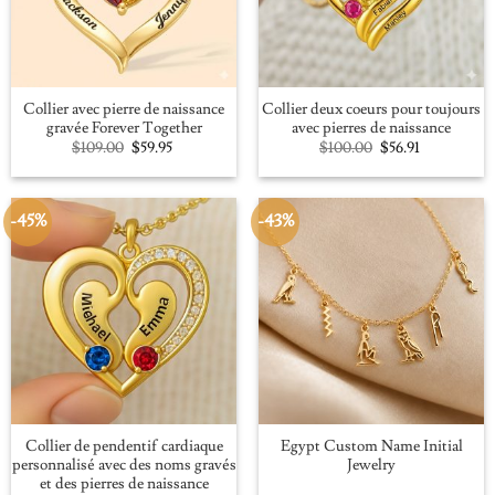
Collier avec pierre de naissance
Collier deux coeurs pour toujours
gravée Forever Together
avec pierres de naissance
Original
Current
Original
Current
$
109.00
$
59.95
$
100.00
$
56.91
price
price
price
price
was:
is:
was:
is:
$109.00.
$59.95.
$100.00.
$56.91.
-45%
-43%
Collier de pendentif cardiaque
Egypt Custom Name Initial
personnalisé avec des noms gravés
Jewelry
et des pierres de naissance