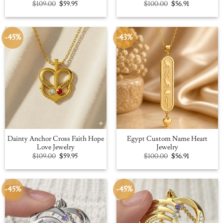
Original
Current
Original
Current
$
109.00
$
59.95
$
100.00
$
56.91
price
price
price
price
was:
is:
was:
is:
$109.00.
$59.95.
$100.00.
$56.91.
-45%
-43%
Dainty Anchor Cross Faith Hope
Egypt Custom Name Heart
Love Jewelry
Jewelry
Original
Current
Original
Current
$
109.00
$
59.95
$
100.00
$
56.91
price
price
price
price
was:
is:
was:
is:
$109.00.
$59.95.
$100.00.
$56.91.
-45%
-45%