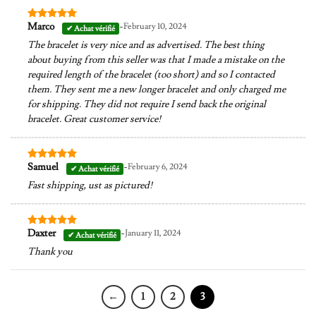
-
Marco
February 10, 2024
Note
5
sur
5
The bracelet is very nice and as advertised. The best thing
about buying from this seller was that I made a mistake on the
required length of the bracelet (too short) and so I contacted
them. They sent me a new longer bracelet and only charged me
for shipping. They did not require I send back the original
bracelet. Great customer service!
-
Samuel
February 6, 2024
Note
5
sur
5
Fast shipping, ust as pictured!
-
Daxter
January 11, 2024
Note
5
sur
5
Thank you
←
1
2
3