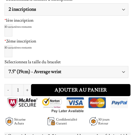
*
1ère inscription
10
caractères restants
*
2ème inscription
10
caractères restants
Sélectionnez la taille du bracelet
quantité de Personalized men leather High-end bracelet
AJOUTER AU PANIER
Sécurise
Confidentialité
30 jours
Achats
Garanti
Retour