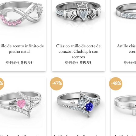
illo de acento infinito de
Clásico anillo de corte de
Anillo clá
piedra natal
corazón Claddagh con
ete
acentos
Original
Current
Original
Current
$
115.00
$
59.95
$
115.00
$
59.95
$
95.00
price
price
price
price
was:
is:
was:
is:
$115.00.
$59.95.
$115.00.
$59.95.
8%
-47%
-48%