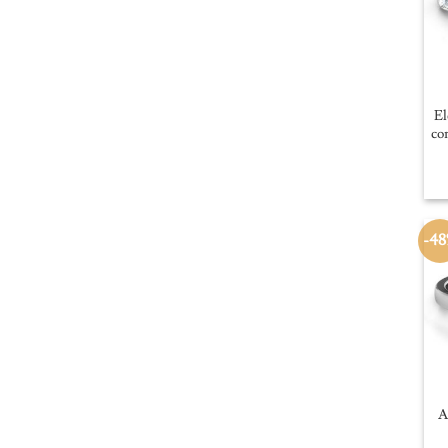
El
co
-4
A