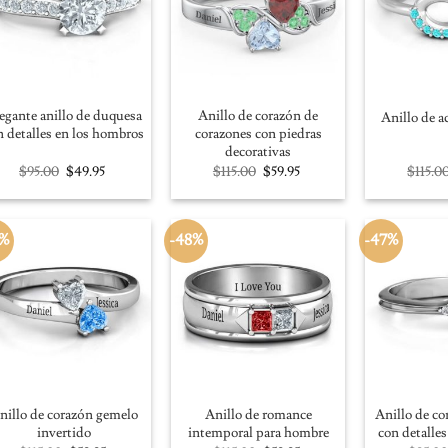
egante anillo de duquesa
Anillo de corazón de
Anillo de a
n detalles en los hombros
corazones con piedras
decorativas
Original
Current
Original
Current
$
95.00
$
49.95
$
115.00
$
59.95
$
115.0
price
price
price
price
was:
is:
was:
is:
$95.00.
$49.95.
$115.00.
$59.95.
8%
-48%
-47%
nillo de corazón gemelo
Anillo de romance
Anillo de co
invertido
intemporal para hombre
con detalle