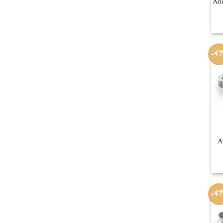
Ani
-4
A
-4