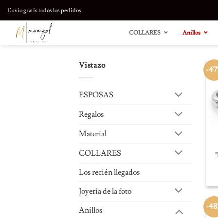
saltar
Envío gratis todos los pedidos
al
contenido
COLLARES
Anillos
Vistazo
-4
ESPOSAS
Regalos
Material
COLLARES
"
Los recién llegados
Joyería de la foto
-4
Anillos