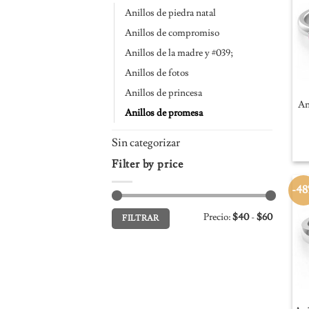
Anillos de piedra natal
Anillos de compromiso
Anillos de la madre y #039;
Anillos de fotos
Anillos de princesa
An
Anillos de promesa
Sin categorizar
Filter by price
-4
Precio
Precio
Precio:
$40
-
$60
FILTRAR
mínimo
máximo