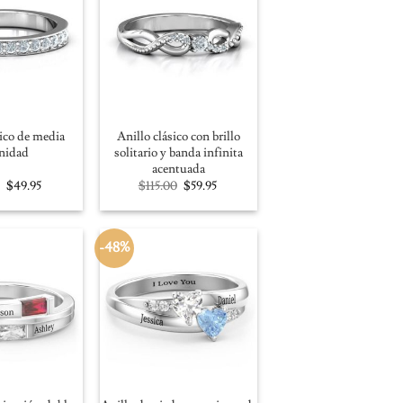
sico de media
Anillo clásico con brillo
rnidad
solitario y banda infinita
acentuada
Original
Current
Original
Current
$
49.95
$
115.00
$
59.95
price
price
price
price
was:
is:
was:
is:
$95.00.
$49.95.
$115.00.
$59.95.
-48%