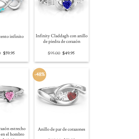
Infinity Claddagh con anillo
cento infinito
de piedra de corazón
Original
Current
Original
Current
0
$
59.95
$
95.00
$
49.95
price
price
price
price
was:
is:
was:
is:
$115.00.
$59.95.
$95.00.
$49.95.
-48%
razón estrecho
Anillo de par de corazones
s en el hombro