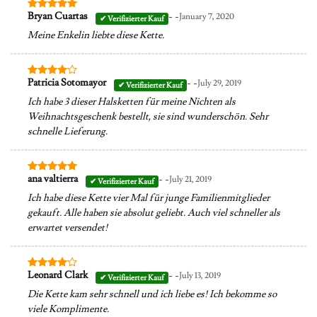
- -
Bryan Cuartas
January 7, 2020
Bewertet
mit
5
von
Meine Enkelin liebte diese Kette.
5
- -
Patricia Sotomayor
July 29, 2019
Bewertet
mit
4
Ich habe 3 dieser Halsketten für meine Nichten als
von 5
Weihnachtsgeschenk bestellt, sie sind wunderschön. Sehr
schnelle Lieferung.
- -
ana valtierra
July 21, 2019
Bewertet
mit
5
von
Ich habe diese Kette vier Mal für junge Familienmitglieder
5
gekauft. Alle haben sie absolut geliebt. Auch viel schneller als
erwartet versendet!
- -
Leonard Clark
July 13, 2019
Bewertet
mit
4
Die Kette kam sehr schnell und ich liebe es! Ich bekomme so
von 5
viele Komplimente.