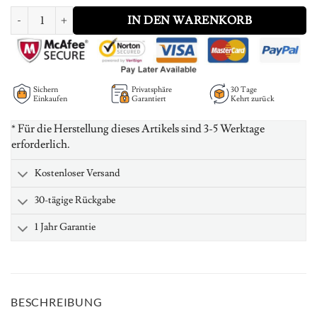
Personalized Triple Heart Necklace with Rose Gold Plating Menge
IN DEN WARENKORB
Sichern
Privatsphäre
30 Tage
Einkaufen
Garantiert
Kehrt zurück
* Für die Herstellung dieses Artikels sind 3-5 Werktage
erforderlich.
Kostenloser Versand
30-tägige Rückgabe
1 Jahr Garantie
BESCHREIBUNG