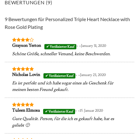
BEWERTUNGEN (9)
9 Bewertungen für
Personalized Triple Heart Necklace with
Rose Gold Plating
- -
Grayson Yerton
January 31, 2020
Bewertet
mit
4
Schöne Größe, schneller Versand, keine Beschwerden.
von 5
- -
Nicholas Lovin
January 23, 2020
Bewertet
mit
5
von
Es ist perfekt und ich habe sogar eines als Geschenk für
5
meinen besten Freund gekauft.
- -
Tuleen Elmosa
15. Januar 2020
Bewertet
mit
5
von
Gute Qualität. Person, für die ich es gekauft habe, hat es
5
geliebt 🙂