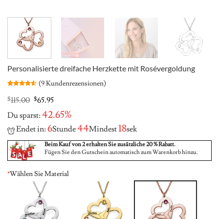
Personalisierte dreifache Herzkette mit Rosévergoldung
(
9
Kundenrezensionen)
Bewertet
9
mit
4.56
Original
Current
$
115.00
$
65.95
von 5,
price
price
basierend
42.65%
Du sparst:
was:
is:
auf
Kundenbewertungen
$115.00.
$65.95.
6
44
17
Endet in:
Stunde
Mindest
sek
Beim Kauf von 2 erhalten Sie zusätzliche 20 % Rabatt.
Fügen Sie den Gutschein automatisch zum Warenkorb hinzu.
*
Wählen Sie Material