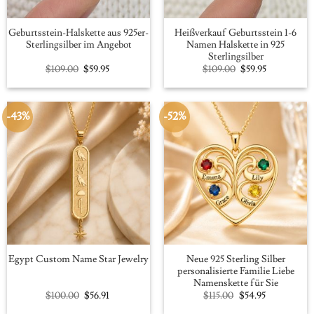
Geburtsstein-Halskette aus 925er-
Heißverkauf Geburtsstein 1-6
Sterlingsilber im Angebot
Namen Halskette in 925
Sterlingsilber
Original
Current
Original
Current
$
109.00
$
59.95
$
109.00
$
59.95
price
price
price
price
was:
is:
was:
is:
$109.00.
$59.95.
$109.00.
$59.95.
-43%
-52%
Neue 925 Sterling Silber
Egypt Custom Name Star Jewelry
personalisierte Familie Liebe
Namenskette für Sie
Original
Current
Original
Current
$
100.00
$
56.91
$
115.00
$
54.95
price
price
price
price
was:
is:
was:
is: