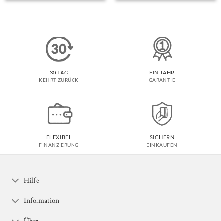
$100.00.
$56.91.
$115.00.
$54.95.
30 TAG
EIN JAHR
KEHRT ZURÜCK
GARANTIE
FLEXIBEL
SICHERN
FINANZIERUNG
EINKAUFEN
Hilfe
Information
Über