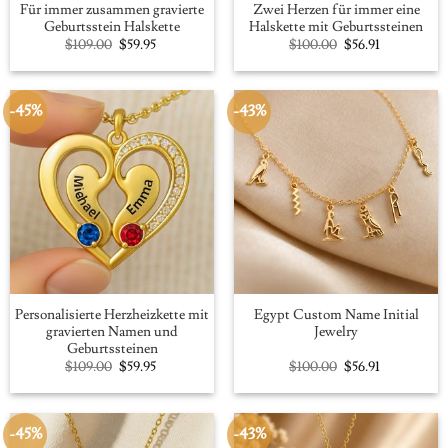
Für immer zusammen gravierte
Zwei Herzen für immer eine
Geburtsstein Halskette
Halskette mit Geburtssteinen
Original
Current
Original
Current
$
109.00
$
59.95
$
100.00
$
56.91
price
price
price
price
was:
is:
was:
is:
$109.00.
$59.95.
$100.00.
$56.91.
-45%
-43%
Personalisierte Herzheizkette mit
Egypt Custom Name Initial
gravierten Namen und
Jewelry
Geburtssteinen
Original
Current
Original
Current
$
109.00
$
59.95
$
100.00
$
56.91
price
price
price
price
was:
is:
was:
is:
$109.00.
$59.95.
$100.00.
$56.91.
-45%
-43%