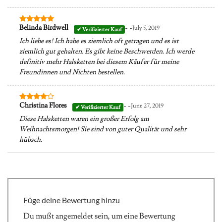
- -
Belinda Birdwell
July 5, 2019
Bewertet
mit
5
von
Ich liebe es! Ich habe es ziemlich oft getragen und es ist
5
ziemlich gut gehalten. Es gibt keine Beschwerden. Ich werde
definitiv mehr Halsketten bei diesem Käufer für meine
Freundinnen und Nichten bestellen.
- -
Christina Flores
June 27, 2019
Bewertet
mit
4
Diese Halsketten waren ein großer Erfolg am
von 5
Weihnachtsmorgen! Sie sind von guter Qualität und sehr
hübsch.
Füge deine Bewertung hinzu
Du mußt
angemeldet
sein, um eine Bewertung