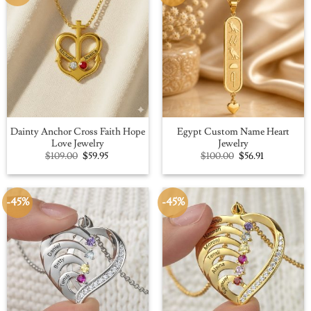
Dainty Anchor Cross Faith Hope
Egypt Custom Name Heart
Love Jewelry
Jewelry
Original
Current
Original
Current
$
109.00
$
59.95
$
100.00
$
56.91
price
price
price
price
was:
is:
was:
is:
$109.00.
$59.95.
$100.00.
$56.91.
-45%
-45%