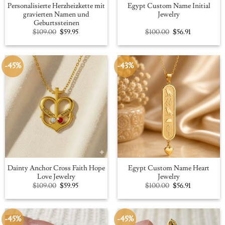
Personalisierte Herzheizkette mit
Egypt Custom Name Initial
gravierten Namen und
Jewelry
Geburtssteinen
Original
Current
Original
Current
$
109.00
$
59.95
$
100.00
$
56.91
price
price
price
price
was:
is:
was:
is:
$109.00.
$59.95.
$100.00.
$56.91.
-45%
-43%
Dainty Anchor Cross Faith Hope
Egypt Custom Name Heart
Love Jewelry
Jewelry
Original
Current
Original
Current
$
109.00
$
59.95
$
100.00
$
56.91
price
price
price
price
was:
is:
was:
is:
$109.00.
$59.95.
$100.00.
$56.91.
-45%
-45%