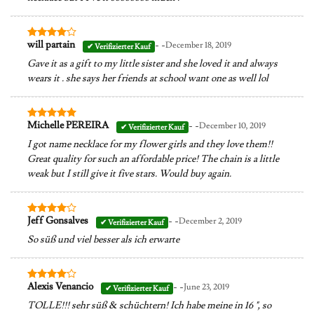
- -
will partain
December 18, 2019
Bewertet
mit
4
Gave it as a gift to my little sister and she loved it and always
von 5
wears it . she says her friends at school want one as well lol
- -
Michelle PEREIRA
December 10, 2019
Bewertet
mit
5
von
I got name necklace for my flower girls and they love them!!
5
Great quality for such an affordable price! The chain is a little
weak but I still give it five stars. Would buy again.
- -
Jeff Gonsalves
December 2, 2019
Bewertet
mit
4
So süß und viel besser als ich erwarte
von 5
- -
Alexis Venancio
June 23, 2019
Bewertet
mit
4
TOLLE!!! sehr süß & schüchtern! Ich habe meine in 16 ", so
von 5