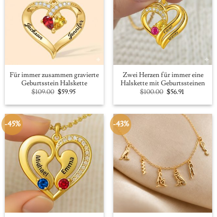
Für immer zusammen gravierte
Zwei Herzen für immer eine
Geburtsstein Halskette
Halskette mit Geburtssteinen
Original
Current
Original
Current
$
109.00
$
59.95
$
100.00
$
56.91
price
price
price
price
was:
is:
was:
is:
$109.00.
$59.95.
$100.00.
$56.91.
-45%
-43%