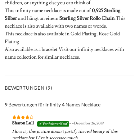
children, or anything else you can think of.
This infinity name necklace is made out of
0,925 Sterling
Silber
und hängt an einem
Sterling Silver Rollo Chain
.This
necklace is also available with two names or words.
This necklace is also available in Gold Plating, Rose Gold
Plating
Also available as a bracelet.Visit our infinity necklaces with
name collection for similar necklaces.
BEWERTUNGEN (9)
9 Bewertungen für
Infinity 4 Names Necklace
- -
Sharon Lull
December 26, 2019
Bewertet
mit
4
I love it , this picture doesn’t justify the real beauty of this
von 5
necklace but I I’ve it sooooooo much .