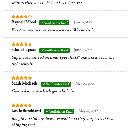
wäre es eher wie ein Halsreif. ich liebe es?
- -
Rayneli Morel
June 15, 2019
Bewertet
mit
4
Es ist wunderschön, kam auch eine Woche früher.
von 5
- -
kristi simpson
June 7, 2019
Bewertet
mit
5
von
Super cute, arrived on time. I got the 18″ one and it’s just the
5
right length!
- -
Sarah Michaels
May 30, 2019
Bewertet
mit
5
von
Genau das, wonach ich gesucht habe.
5
- -
Leslie Burchianti
May 22, 2019
Bewertet
mit
5
von
Bought one for my daughter and I and they are perfect! Fast
5
shipping too!