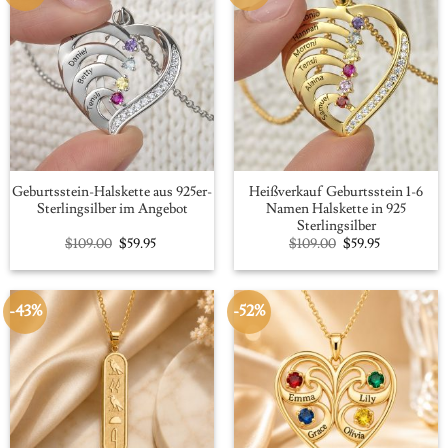
Geburtsstein-Halskette aus 925er-
Heißverkauf Geburtsstein 1-6
Sterlingsilber im Angebot
Namen Halskette in 925
Sterlingsilber
Original
Current
Original
Current
$
109.00
$
59.95
$
109.00
$
59.95
price
price
price
price
was:
is:
was:
is:
$109.00.
$59.95.
$109.00.
$59.95.
-43%
-52%