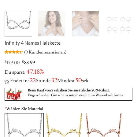
Infinity 4 Names Halskette
(
9
Kundenrezensionen)
Bewertet
9
mit
4.44
Original
Current
$
159.00
$
83.99
von 5,
price
price
basierend
47.18%
Du sparst:
was:
is:
auf
Kundenbewertungen
$159.00.
$83.99.
22
32
50
Endet in:
Stunde
Mindest
sek
Beim Kauf von 2 erhalten Sie zusätzliche 20 % Rabatt.
Fügen Sie den Gutschein automatisch zum Warenkorb hinzu.
*
Wählen Sie Material