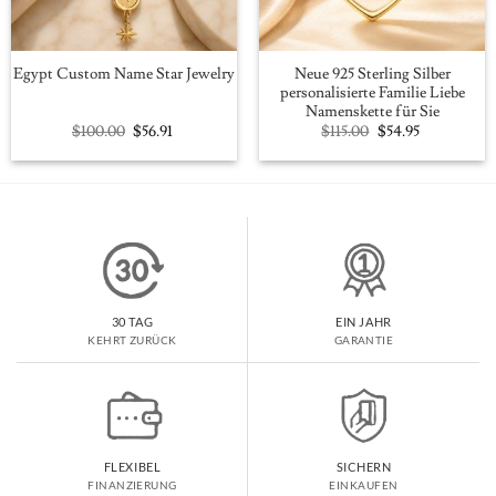
Neue 925 Sterling Silber
Egypt Custom Name Star Jewelry
personalisierte Familie Liebe
Namenskette für Sie
Original
Current
Original
Current
$
100.00
$
56.91
$
115.00
$
54.95
price
price
price
price
was:
is:
was:
is:
$100.00.
$56.91.
$115.00.
$54.95.
30 TAG
EIN JAHR
KEHRT ZURÜCK
GARANTIE
FLEXIBEL
SICHERN
FINANZIERUNG
EINKAUFEN