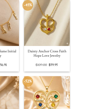
-45%
ame Initial
Dainty Anchor Cross Faith
y
Hope Love Jewelry
riginal
Current
Original
Current
$
56.91
$
109.00
$
59.95
rice
price
price
price
as:
is:
was:
is:
100.00.
$56.91.
$109.00.
$59.95.
-52%