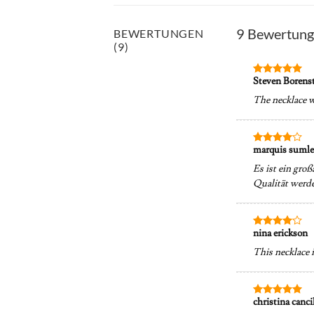
9 Bewertung
BEWERTUNGEN
(9)
Steven Borens
Bewertet
mit
5
von
The necklace wa
5
marquis suml
Bewertet
mit
4
Es ist ein gro
von 5
Qualität werde
nina erickson
Bewertet
mit
4
This necklace i
von 5
christina canci
Bewertet
mit
5
von