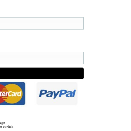
Tage
rt zurück