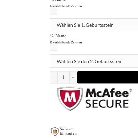
12
verbleibende Zeichen
Wählen Sie 1. Geburtsstein
*
2. Name
12
verbleibende Zeichen
Wählen Sie den 2. Geburtsstein
Heart in Heart Birthstone Necklace Menge
Sichern
Einkaufen