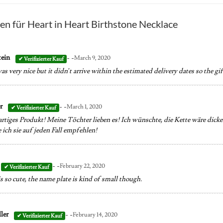
en für
Heart in Heart Birthstone Necklace
- -
tein
March 9, 2020
s very nice but it didn’t arrive within the estimated delivery dates so the gif
- -
er
March 1, 2020
ßartiges Produkt! Meine Töchter lieben es! Ich wünschte, die Kette wäre dicke
 ich sie auf jeden Fall empfehlen!
- -
February 22, 2020
s so cute, the name plate is kind of small though.
- -
ller
February 14, 2020