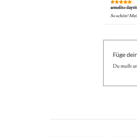
armelito dayri
Bewertet
mit
5
von
So schön! Mei
5
Füge dei
Du mußt
a