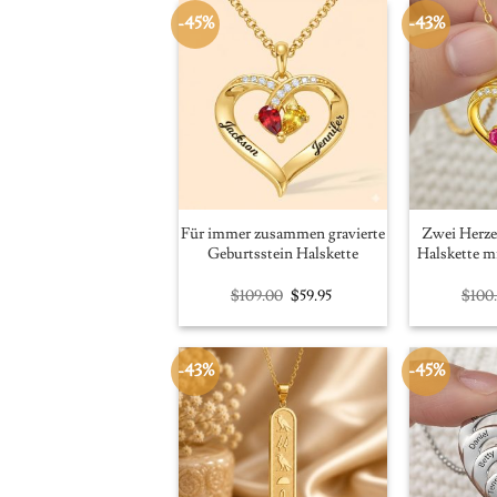
-45%
-43%
Für immer zusammen gravierte
Zwei Herze
Geburtsstein Halskette
Halskette m
Original
Current
$
109.00
$
59.95
$
100
price
price
was:
is:
$109.00.
$59.95.
-43%
-45%