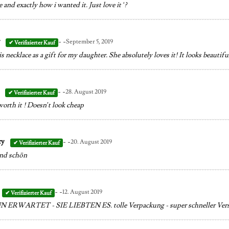
 and exactly how i wanted it. Just love it ‘?
- -
r
September 5, 2019
s necklace as a gift for my daughter. She absolutely loves it! It looks beauti
- -
i
28. August 2019
orth it ! Doesn’t look cheap
- -
ry
20. August 2019
und schön
- -
12. August 2019
ERWARTET - SIE LIEBTEN ES. tolle Verpackung - super schneller Ver