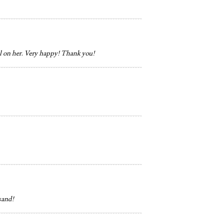
ful on her. Very happy! Thank you!
sand!