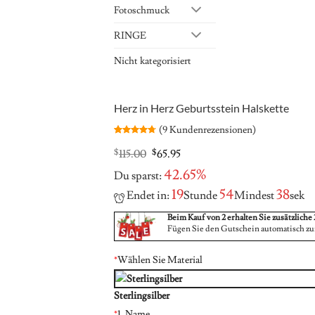
Fotoschmuck
RINGE
Nicht kategorisiert
Herz in Herz Geburtsstein Halskette
(
9
Kundenrezensionen)
Bewertet
9
mit
4.67
Original
Current
$
115.00
$
65.95
von 5,
price
price
basierend
42.65%
Du sparst:
was:
is:
auf
Kundenbewertungen
$115.00.
$65.95.
19
54
37
Endet in:
Stunde
Mindest
sek
Beim Kauf von 2 erhalten Sie zusätzliche 
Fügen Sie den Gutschein automatisch z
*
Wählen Sie Material
Sterlingsilber
*
1. Name