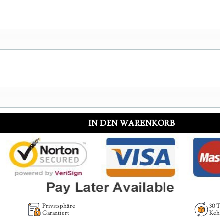
IN DEN WARENKORB
Privatsphäre
30 
Garantiert
Keh