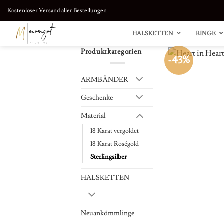
Zum
Kostenloser Versand aller Bestellungen
Inhalt
springen
HALSKETTEN
RINGE
Produktkategorien
-43%
ARMBÄNDER
Geschenke
Material
18 Karat vergoldet
18 Karat Roségold
Sterlingsilber
HALSKETTEN
Neuankömmlinge