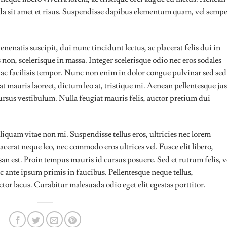
ida sit amet et risus. Suspendisse dapibus elementum quam, vel semp
enenatis suscipit, dui nunc tincidunt lectus, ac placerat felis dui in
sis non, scelerisque in massa. Integer scelerisque odio nec eros sodales
lis ac facilisis tempor. Nunc non enim in dolor congue pulvinar sed sed
at mauris laoreet, dictum leo at, tristique mi. Aenean pellentesque ju
rsus vestibulum. Nulla feugiat mauris felis, auctor pretium dui
iquam vitae non mi. Suspendisse tellus eros, ultricies nec lorem
acerat neque leo, nec commodo eros ultrices vel. Fusce elit libero,
an est. Proin tempus mauris id cursus posuere. Sed et rutrum felis, v
c ante ipsum primis in faucibus. Pellentesque neque tellus,
r lacus. Curabitur malesuada odio eget elit egestas porttitor.