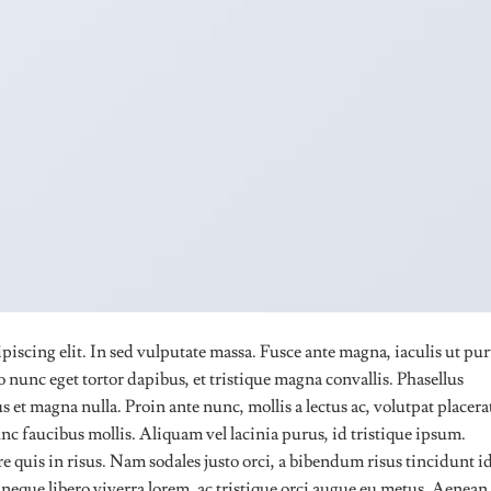
piscing elit. In sed vulputate massa. Fusce ante magna, iaculis ut pu
 nunc eget tortor dapibus, et tristique magna convallis. Phasellus
 et magna nulla. Proin ante nunc, mollis a lectus ac, volutpat placera
nc faucibus mollis. Aliquam vel lacinia purus, id tristique ipsum.
e quis in risus. Nam sodales justo orci, a bibendum risus tincidunt id
neque libero viverra lorem, ac tristique orci augue eu metus. Aenean