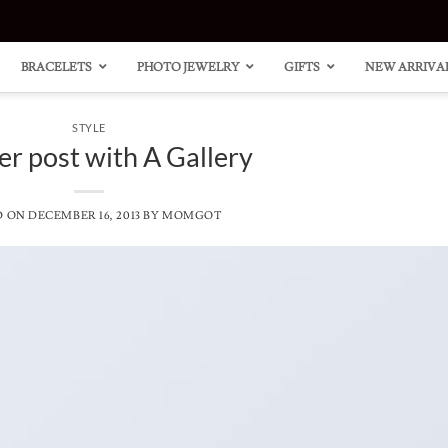
BRACELETS
PHOTO JEWELRY
GIFTS
NEW ARRIVA
STYLE
r post with A Gallery
D ON
DECEMBER 16, 2013
BY
MOMGOT
“Carri
Heart
Style
Clust
Neckl
Ring 
14K G
Accen
Plated