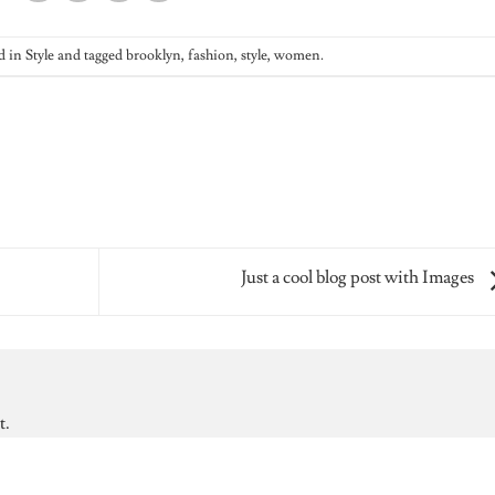
d in
Style
and tagged
brooklyn
,
fashion
,
style
,
women
.
Just a cool blog post with Images
t.