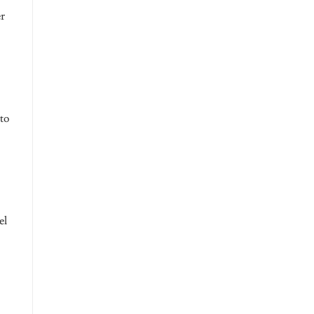
er
sto
el