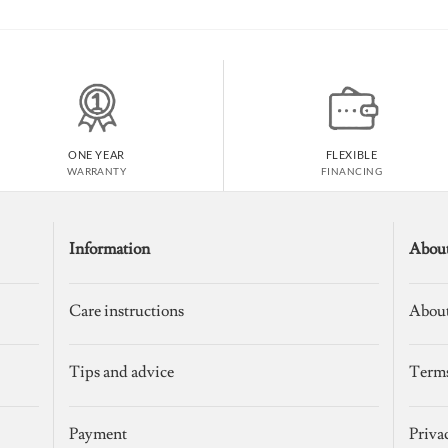
ONE YEAR
FLEXIBLE
WARRANTY
FINANCING
Information
Abou
Care instructions
About
Tips and advice
Terms
Payment
Priva