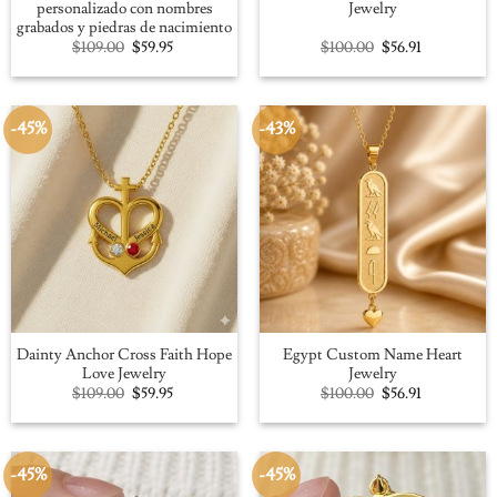
personalizado con nombres
Jewelry
grabados y piedras de nacimiento
Original
Current
Original
Current
$
109.00
$
59.95
$
100.00
$
56.91
price
price
price
price
was:
is:
was:
is:
$109.00.
$59.95.
$100.00.
$56.91.
-45%
-43%
Dainty Anchor Cross Faith Hope
Egypt Custom Name Heart
Love Jewelry
Jewelry
Original
Current
Original
Current
$
109.00
$
59.95
$
100.00
$
56.91
price
price
price
price
was:
is:
was:
is:
$109.00.
$59.95.
$100.00.
$56.91.
-45%
-45%