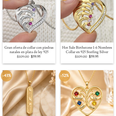
Gran oferta de collar con piedras
Hot Sale Birthstone 1-6 Nombres
natales en plata de ley 925
Collar en 925 Sterling Silver
Original
Current
Original
Current
$
109.00
$
59.95
$
109.00
$
59.95
price
price
price
price
was:
is:
was:
is:
$109.00.
$59.95.
$109.00.
$59.95.
-43%
-52%