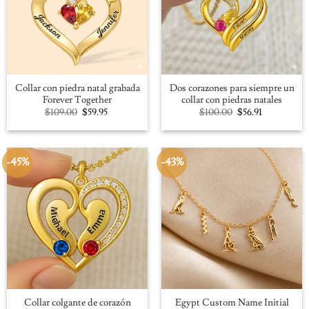
Collar con piedra natal grabada
Dos corazones para siempre un
Forever Together
collar con piedras natales
Original
Current
Original
Current
$
109.00
$
59.95
$
100.00
$
56.91
price
price
price
price
was:
is:
was:
is:
$109.00.
$59.95.
$100.00.
$56.91.
-45%
-43%
Collar colgante de corazón
Egypt Custom Name Initial