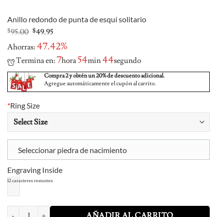
Anillo redondo de punta de esquí solitario
Original
Current
$
95.00
$
49.95
price
price
47.42%
Ahorras:
was:
is:
$95.00.
$49.95.
7
54
43
Termina en:
hora
min
segundo
Compra 2 y obtén un 20% de descuento adicional.
Agregue automáticamente el cupón al carrito.
*
Ring Size
Seleccionar piedra de nacimiento
Engraving Inside
12
caracteres restantes
Ski Tip Solitaire Round Ring cantidad
AÑADIR AL CARRITO