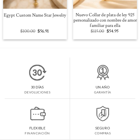
Nuevo Collar de plata de ley 925
Egypt Custom Name Star Jewelry
personalizado con nombre de amor
familiar para ella
Original
Current
Original
Current
$
100.00
$
56.91
$
115.00
$
54.95
price
price
price
price
was:
is:
was:
is:
$100.00.
$56.91.
$115.00.
$54.95.
30 DÍAS
UN AÑO
DEVOLUCIONES
GARANTÍA
FLEXIBLE
SEGURO
FINANCIACIÓN
COMPRAS