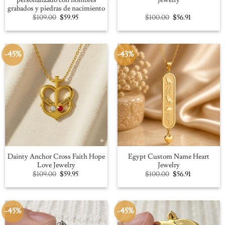
grabados y piedras de nacimiento
Original
Current
Original
Current
$
109.00
$
59.95
$
100.00
$
56.91
price
price
price
price
was:
is:
was:
is:
$109.00.
$59.95.
$100.00.
$56.91.
-45%
-43%
Dainty Anchor Cross Faith Hope
Egypt Custom Name Heart
Love Jewelry
Jewelry
Original
Current
Original
Current
$
109.00
$
59.95
$
100.00
$
56.91
price
price
price
price
was:
is:
was:
is:
$109.00.
$59.95.
$100.00.
$56.91.
-45%
-45%