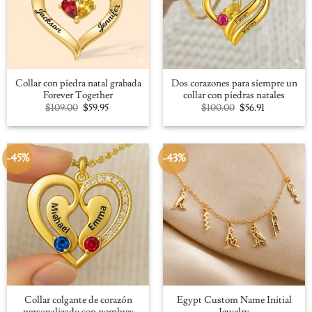
Collar con piedra natal grabada
Dos corazones para siempre un
Forever Together
collar con piedras natales
Original
Current
Original
Current
$
109.00
$
59.95
$
100.00
$
56.91
price
price
price
price
was:
is:
was:
is:
$109.00.
$59.95.
$100.00.
$56.91.
-45%
-43%
Collar colgante de corazón
Egypt Custom Name Initial
personalizado con nombres
Jewelry