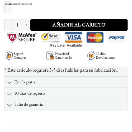
12
caracteres restantes
Gold Plated Old English Name Necklace cantidad
AÑADIR AL CARRITO
Seguro
Privacidad
30 días
Compras
Garantizado
Devoluciones
* Este artículo requiere 3-5 días hábiles para su fabricación.
Envío gratis
30 días de regreso
1 año de garantía