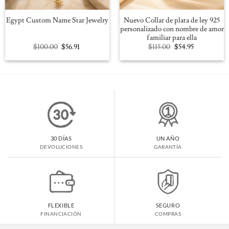
Nuevo Collar de plata de ley 925
Egypt Custom Name Star Jewelry
personalizado con nombre de amor
familiar para ella
Original
Current
Original
Current
$
100.00
$
56.91
$
115.00
$
54.95
price
price
price
price
was:
is:
was:
is:
$100.00.
$56.91.
$115.00.
$54.95.
30 DÍAS
UN AÑO
DEVOLUCIONES
GARANTÍA
FLEXIBLE
SEGURO
FINANCIACIÓN
COMPRAS