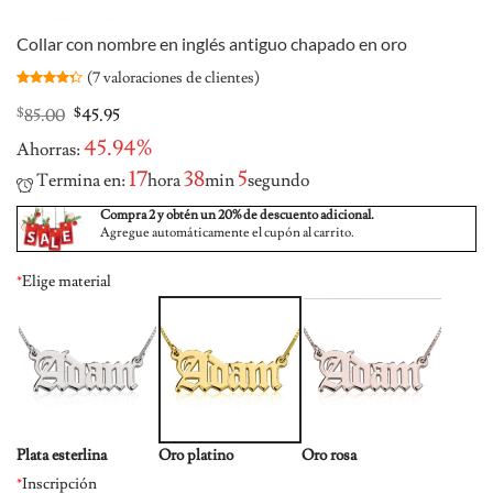
Collar con nombre en inglés antiguo chapado en oro
(
7
valoraciones de clientes)
Valorado
7
4.29
Original
Current
$
85.00
$
45.95
sobre 5
price
price
basado en
45.94%
Ahorras:
was:
is:
puntuaciones
de clientes
$85.00.
$45.95.
17
38
4
Termina en:
hora
min
segundo
Compra 2 y obtén un 20% de descuento adicional.
Agregue automáticamente el cupón al carrito.
*
Elige material
Plata esterlina
Oro platino
Oro rosa
*
Inscripción