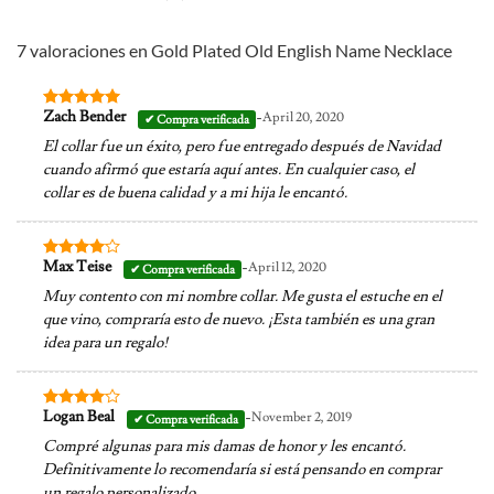
7 valoraciones en
Gold Plated Old English Name Necklace
-
Zach Bender
April 20, 2020
Valorado en
5
de 5
El collar fue un éxito, pero fue entregado después de Navidad
cuando afirmó que estaría aquí antes. En cualquier caso, el
collar es de buena calidad y a mi hija le encantó.
-
Max Teise
April 12, 2020
Valorado
en
4
de
Muy contento con mi nombre collar. Me gusta el estuche en el
5
que vino, compraría esto de nuevo. ¡Esta también es una gran
idea para un regalo!
-
Logan Beal
November 2, 2019
Valorado
en
4
de
Compré algunas para mis damas de honor y les encantó.
5
Definitivamente lo recomendaría si está pensando en comprar
un regalo personalizado.