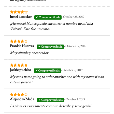
-
henri decocker
October 25, 2019
Valorado
en
4
de
¡Hermoso! Nunca puedo encontrar el nombre de mi hija
5
"Paiton". Este fue un éxito!
-
Frankie Huertas
October 17, 2019
Valorado
en
4
de
Muy simple y encantador
5
-
Jackie pueblos
October 9, 2019
Valorado en
5
de 5
My sons name going to order another one with my name it’s so
cute in person ‘
-
Alejandro Mada
October 1, 2019
Valorado
en
4
de
La pieza es exactamente como se describe y se ve genial
5