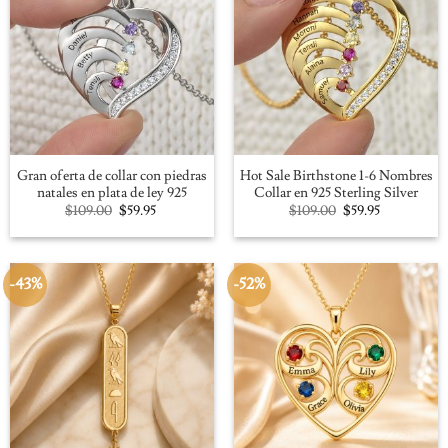
Gran oferta de collar con piedras
Hot Sale Birthstone 1-6 Nombres
natales en plata de ley 925
Collar en 925 Sterling Silver
Original
Current
Original
Current
$
109.00
$
59.95
$
109.00
$
59.95
price
price
price
price
was:
is:
was:
is:
$109.00.
$59.95.
$109.00.
$59.95.
-43%
-52%