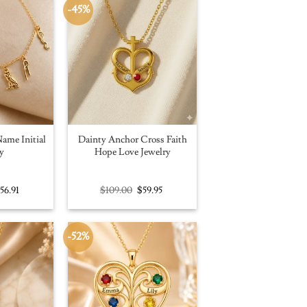
-45%
ame Initial
Dainty Anchor Cross Faith
y
Hope Love Jewelry
riginal
Current
Original
Current
$
56.91
$
109.00
$
59.95
rice
price
price
price
as:
is:
was:
is:
100.00.
$56.91.
$109.00.
$59.95.
-52%