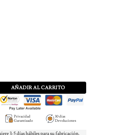
onalized with 7 engraved names and birthstones cantidad
AÑADIR AL CARRITO
Privacidad
30 días
Garantizado
Devoluciones
uiere 3-5 días hábiles para su fabricación.