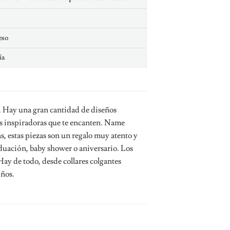
eso
ía
e. Hay una gran cantidad de diseños
s inspiradoras que te encanten. Name
s, estas piezas son un regalo muy atento y
duación, baby shower o aniversario. Los
 Hay de todo, desde collares colgantes
iños.