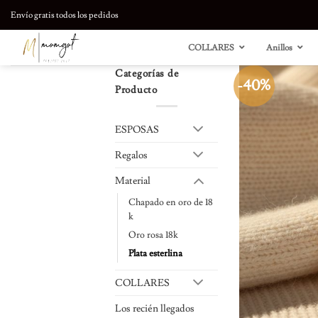
saltar
Envío gratis todos los pedidos
al
contenido
COLLARES
Anillos
Categorías de
-40%
Producto
ESPOSAS
Regalos
Material
Chapado en oro de 18
k
Oro rosa 18k
Plata esterlina
COLLARES
Los recién llegados