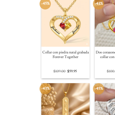
-45%
-43%
Collar con piedra natal grabada
Dos corazone
Forever Together
collar con
Original
Current
$
109.00
$
59.95
$
100
price
price
was:
is:
$109.00.
$59.95.
-43%
-45%