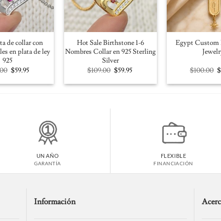
ta de collar con
Hot Sale Birthstone 1-6
Egypt Custom 
les en plata de ley
Nombres Collar en 925 Sterling
Jewelr
925
Silver
Original
Current
Original
Current
O
.00
$
59.95
$
109.00
$
59.95
$
100.00
price
price
price
price
p
was:
is:
was:
is:
w
$109.00.
$59.95.
$109.00.
$59.95.
$
UN AÑO
FLEXIBLE
GARANTÍA
FINANCIACIÓN
Información
Acerc