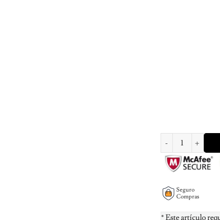
family necklace pers
Seguro
Compras
* Este artículo req