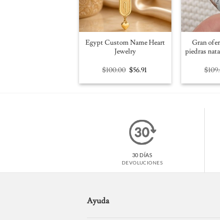
Egypt Custom Name Heart
Gran ofer
Jewelry
piedras nata
Original
Current
$
100.00
$
56.91
$
109
price
price
was:
is:
$100.00.
$56.91.
30 DÍAS
DEVOLUCIONES
Ayuda