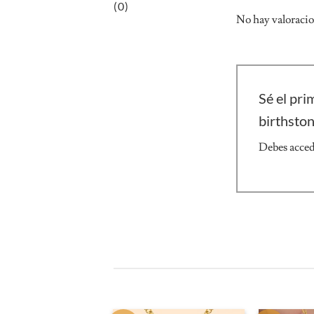
(0)
No hay valoracio
Sé el pri
birthsto
Debes
acce