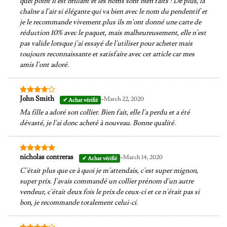
quel point il est brillant et les noms sont bien faits ! De plus, la
chaîne a l'air si élégante qui va bien avec le nom du pendentif et
je le recommande vivement.plus ils m'ont donné une carte de
réduction 10% avec le paquet, mais malheureusement, elle n'est
pas valide lorsque j'ai essayé de l'utiliser pour acheter mais
toujours reconnaissante et satisfaite avec cet article car mes
amis l'ont adoré.
-
John Smith
March 22, 2020
Note
4
sur 5
Ma fille a adoré son collier. Bien fait, elle l'a perdu et a été
dévasté, je l'ai donc acheté à nouveau. Bonne qualité.
-
nicholas contreras
March 14, 2020
Note
5
sur
5
C'était plus que ce à quoi je m'attendais, c'est super mignon,
super prix. J'avais commandé un collier prénom d'un autre
vendeur, c'était deux fois le prix de ceux-ci et ce n'était pas si
bon, je recommande totalement celui-ci.