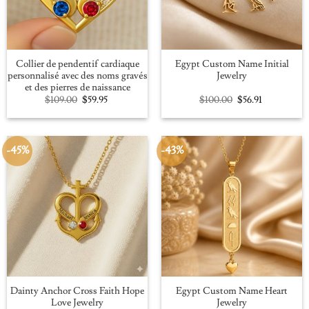
Collier de pendentif cardiaque
Egypt Custom Name Initial
personnalisé avec des noms gravés
Jewelry
et des pierres de naissance
Original
Current
Original
Current
$
109.00
$
59.95
$
100.00
$
56.91
price
price
price
price
was:
is:
was:
is:
$109.00.
$59.95.
$100.00.
$56.91.
-45%
-43%
Dainty Anchor Cross Faith Hope
Egypt Custom Name Heart
Love Jewelry
Jewelry