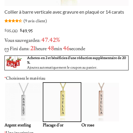
Collier à barre verticale avec gravure en plaqué or 14 carats
(
9
avis client)
Noté
9
4.44
sur 5
Original
Current
$
95.00
$
49.95
basé sur
price
price
notations
47.42%
Vous sauvegardez:
was:
is:
client
$95.00.
$49.95.
21
48
45
Fini dans:
heure
min
seconde
Achetez-en 2 et bénéficiez d'une réduction supplémentaire de 20
%.
Ajoutez automatiquement le coupon au panier.
*
Choisissez le matériau
Argent sterling
Placage d'or
Or rose
*
Une inscription