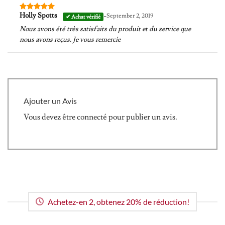
-
Holly Spotts
September 2, 2019
Note
5
sur
5
Nous avons été très satisfaits du produit et du service que
nous avons reçus. Je vous remercie
Ajouter un Avis
Vous devez être
connecté
pour publier un avis.
Achetez-en 2, obtenez 20% de réduction!