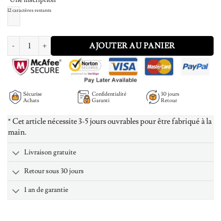
12
caractères restants
quantité de Vertical Bar Necklace With Engraving 14k Gold Plated
AJOUTER AU PANIER
Sécurise
Confidentialité
30 jours
Achats
Garanti
Retour
* Cet article nécessite 3-5 jours ouvrables pour être fabriqué à la
main.
Livraison gratuite
Retour sous 30 jours
1 an de garantie