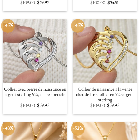
Original
Current
Original
Current
$
109.00
$
59.95
$
100.00
$
56.91
price
price
price
price
was:
is:
was:
is:
$109.00.
$59.95.
$100.00.
$56.91.
-45%
-45%
Collier avec pierre de naissance en
Collier de naissance à la vente
argent sterling 925, offre spéciale
chaude 1-6 Collier en 925 argent
sterling
Original
Current
Original
Current
$
109.00
$
59.95
$
109.00
$
59.95
price
price
price
price
was:
is:
was:
is:
$109.00.
$59.95.
$109.00.
$59.95.
-43%
-52%