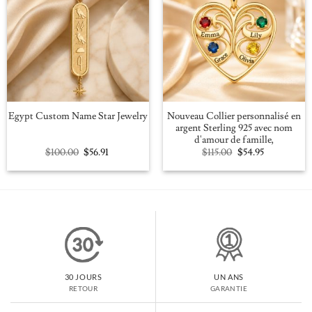
Nouveau Collier personnalisé en
Egypt Custom Name Star Jewelry
argent Sterling 925 avec nom
d'amour de famille,
Original
Current
Original
Current
$
100.00
$
56.91
$
115.00
$
54.95
price
price
price
price
was:
is:
was:
is:
$100.00.
$56.91.
$115.00.
$54.95.
30 JOURS
UN ANS
RETOUR
GARANTIE