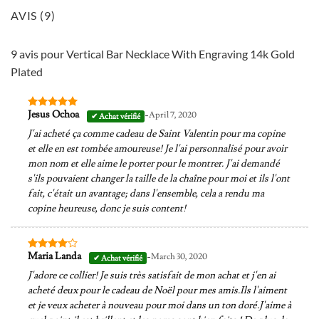
AVIS (9)
9 avis pour
Vertical Bar Necklace With Engraving 14k Gold
Plated
-
Jesus Ochoa
April 7, 2020
Note
5
sur
5
J'ai acheté ça comme cadeau de Saint Valentin pour ma copine
et elle en est tombée amoureuse! Je l'ai personnalisé pour avoir
mon nom et elle aime le porter pour le montrer. J'ai demandé
s'ils pouvaient changer la taille de la chaîne pour moi et ils l'ont
fait, c'était un avantage; dans l'ensemble, cela a rendu ma
copine heureuse, donc je suis content!
-
Maria Landa
March 30, 2020
Note
4
sur 5
J'adore ce collier! Je suis très satisfait de mon achat et j'en ai
acheté deux pour le cadeau de Noël pour mes amis.Ils l'aiment
et je veux acheter à nouveau pour moi dans un ton doré.J'aime à