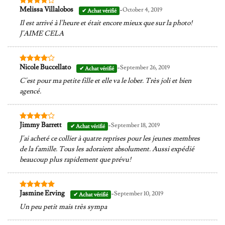
-
Melissa Villalobos
October 4, 2019
Note
4
sur 5
Il est arrivé à l'heure et était encore mieux que sur la photo!
J'AIME CELA
-
Nicole Buccellato
September 26, 2019
Note
4
sur 5
C'est pour ma petite fille et elle va le lober. Très joli et bien
agencé.
-
Jimmy Barrett
September 18, 2019
Note
4
sur 5
J'ai acheté ce collier à quatre reprises pour les jeunes membres
de la famille. Tous les adoraient absolument. Aussi expédié
beaucoup plus rapidement que prévu!
-
Jasmine Erving
September 10, 2019
Note
5
sur
5
Un peu petit mais très sympa