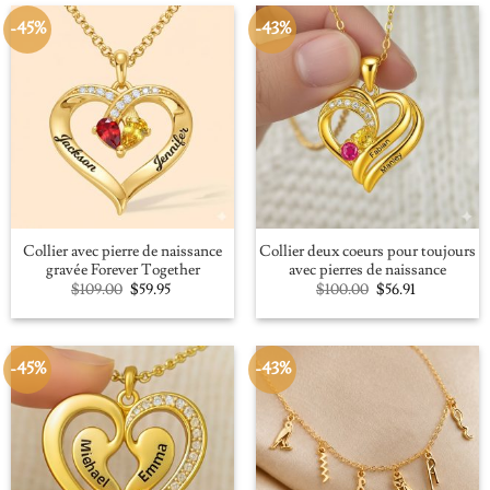
-45%
-43%
Collier avec pierre de naissance
Collier deux coeurs pour toujours
gravée Forever Together
avec pierres de naissance
Original
Current
Original
Current
$
109.00
$
59.95
$
100.00
$
56.91
price
price
price
price
was:
is:
was:
is:
$109.00.
$59.95.
$100.00.
$56.91.
-45%
-43%