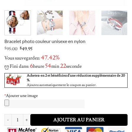
Bracelet photo couleur unisexe en nylon
Original
Current
$
95.00
$
49.95
price
price
47.42%
Vous sauvegardez:
was:
is:
$95.00.
$49.95.
6
54
21
Fini dans:
heure
min
seconde
Achetez-en 2 et bénéficiez d'une réduction supplémentaire de 20
%.
Ajoutez automatiquement le coupon au panier.
*
Ajouter une image
quantité de Unisex Photo Watch Color Nylon Strap
AJOUTER AU PANIER