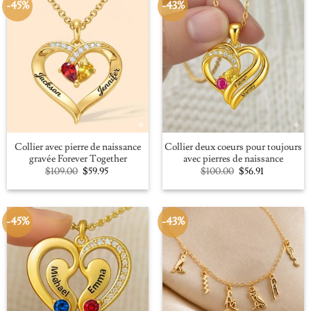
-45%
-43%
Collier avec pierre de naissance
Collier deux coeurs pour toujours
gravée Forever Together
avec pierres de naissance
Original
Current
Original
Current
$
109.00
$
59.95
$
100.00
$
56.91
price
price
price
price
was:
is:
was:
is:
$109.00.
$59.95.
$100.00.
$56.91.
-45%
-43%