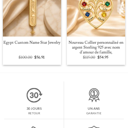
Nouveau Collier personnalisé en
Egypt Custom Name Star Jewelry
argent Sterling 925 avec nom
d'amour de famille,
Original
Current
Original
Current
$
100.00
$
56.91
$
115.00
$
54.95
price
price
price
price
was:
is:
was:
is:
$100.00.
$56.91.
$115.00.
$54.95.
30 JOURS
UN ANS
RETOUR
GARANTIE