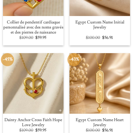
Collier de pendentif cardiaque
Egypt Custom Name Initial
personnalisé avec des noms gravés
Jewelry
et des pierres de naissance
Original
Current
Original
Current
$
109.00
$
59.95
$
100.00
$
56.91
price
price
price
price
was:
is:
was:
is:
$109.00.
$59.95.
$100.00.
$56.91.
-45%
-43%
Dainty Anchor Cross Faith Hope
Egypt Custom Name Heart
Love Jewelry
Jewelry
Original
Current
Original
Current
$
109.00
$
59.95
$
100.00
$
56.91