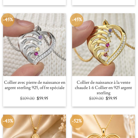
price
price
price
price
was:
is:
was:
is:
$109.00.
$59.95.
$100.00.
$56.91.
-45%
-45%
Collier avec pierre de naissance en
Collier de naissance à la vente
argent sterling 925, offre spéciale
chaude 1-6 Collier en 925 argent
sterling
Original
Current
Original
Current
$
109.00
$
59.95
$
109.00
$
59.95
price
price
price
price
was:
is:
was:
is:
$109.00.
$59.95.
$109.00.
$59.95.
-43%
-52%