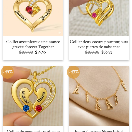
Collier avec pierre de naissance
Collier deux coeurs pour toujours
gravée Forever Together
avec pierres de naissance
Original
Current
Original
Current
$
109.00
$
59.95
$
100.00
$
56.91
price
price
price
price
was:
is:
was:
is:
$109.00.
$59.95.
$100.00.
$56.91.
-45%
-43%
Collier de pendentif cardiaque
Egypt Custom Name Initial