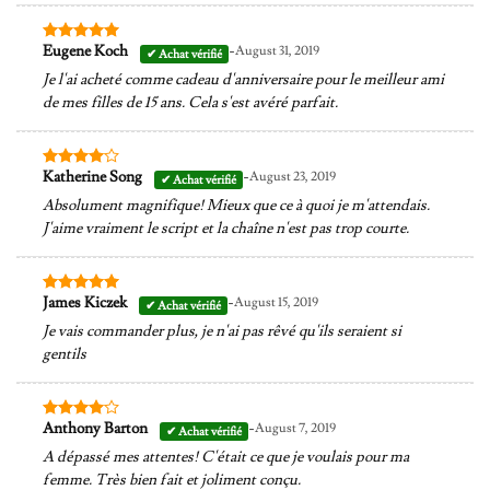
-
Eugene Koch
August 31, 2019
Note
5
sur
5
Je l'ai acheté comme cadeau d'anniversaire pour le meilleur ami
de mes filles de 15 ans. Cela s'est avéré parfait.
-
Katherine Song
August 23, 2019
Note
4
sur 5
Absolument magnifique! Mieux que ce à quoi je m'attendais.
J'aime vraiment le script et la chaîne n'est pas trop courte.
-
James Kiczek
August 15, 2019
Note
5
sur
5
Je vais commander plus, je n'ai pas rêvé qu'ils seraient si
gentils
-
Anthony Barton
August 7, 2019
Note
4
sur 5
A dépassé mes attentes! C'était ce que je voulais pour ma
femme. Très bien fait et joliment conçu.