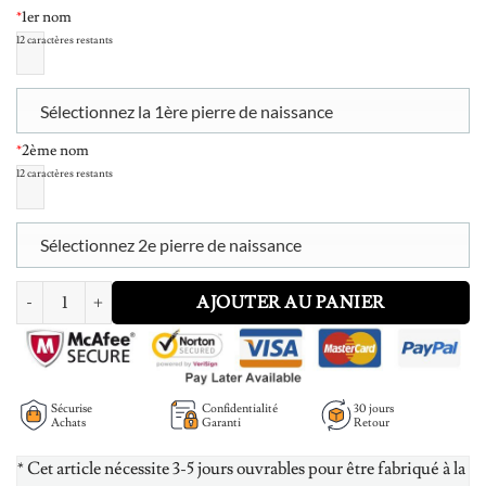
*
1er nom
12
caractères restants
Sélectionnez la 1ère pierre de naissance
*
2ème nom
12
caractères restants
Sélectionnez 2e pierre de naissance
quantité de Personalized Breakable Heart Name Necklace for Couples Silv
AJOUTER AU PANIER
Sécurise
Confidentialité
30 jours
Achats
Garanti
Retour
* Cet article nécessite 3-5 jours ouvrables pour être fabriqué à la