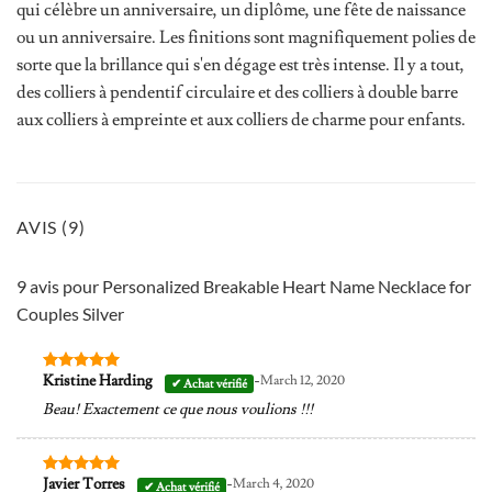
qui célèbre un anniversaire, un diplôme, une fête de naissance
ou un anniversaire. Les finitions sont magnifiquement polies de
sorte que la brillance qui s'en dégage est très intense. Il y a tout,
des colliers à pendentif circulaire et des colliers à double barre
aux colliers à empreinte et aux colliers de charme pour enfants.
AVIS (9)
9 avis pour
Personalized Breakable Heart Name Necklace for
Couples Silver
-
Kristine Harding
March 12, 2020
Note
5
sur
5
Beau! Exactement ce que nous voulions !!!
-
Javier Torres
March 4, 2020
Note
5
sur