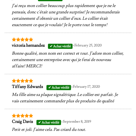
5
J'ai reçu mon collier beaucoup plus rapidement que je ne le
pensais, donc c'était une grande surprise! Je recommanderais
certainement d'obtenir un collier d'eux. Le collier était
exactement ce que je voulais! Je le porte tout le temps!
-
victoria hernandez
February 25, 2020
Note
5
sur
5
Bonne qualité, mon nom est correct et tout. J'adore mon collier,
certainement une entreprise avec qui je ferai de nouveau
affaire! MERCI!
-
Tiffany Edwards
February 17, 2020
Note
5
sur
5
Ma fille aime sa plaque signalétique. Le collier est parfait. Je
vais certainement commander plus de produits de qualité
-
Craig Davis
September 8, 2019
Note
5
sur
5
Petit et joli. J'aime cela. Pas criard du tout.