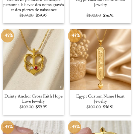
personnalisé avec des noms gravés
Jewelry
et des pierres de naissance
Original
Current
Original
Current
$
109.00
$
59.95
$
100.00
$
56.91
price
price
price
price
was:
is:
was:
is:
$109.00.
$59.95.
$100.00.
$56.91.
-45%
-43%
Dainty Anchor Cross Faith Hope
Egypt Custom Name Heart
Love Jewelry
Jewelry
Original
Current
Original
Current
$
109.00
$
59.95
$
100.00
$
56.91
price
price
price
price
was:
is:
was:
is:
$109.00.
$59.95.
$100.00.
$56.91.
-45%
-45%