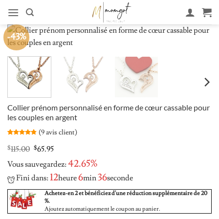
Aller
au
contenu
-43%
Collier prénom personnalisé en forme de cœur cassable pour
les couples en argent
(
9
avis client)
Noté
9
4.78
sur 5 basé
Original
Current
$
115.00
$
65.95
sur
price
price
notations
42.65%
Vous sauvegardez:
was:
is:
client
$115.00.
$65.95.
12
6
35
Fini dans:
heure
min
seconde
Achetez-en 2 et bénéficiez d'une réduction supplémentaire de 20
%.
Ajoutez automatiquement le coupon au panier.