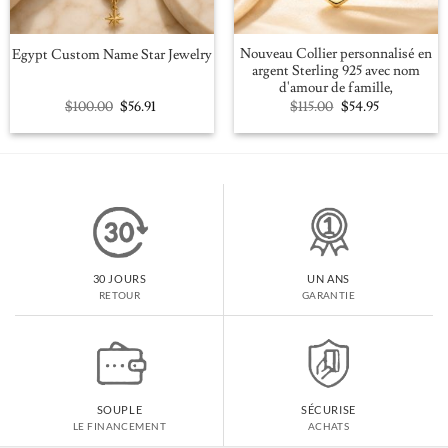
Nouveau Collier personnalisé en
Egypt Custom Name Star Jewelry
argent Sterling 925 avec nom
d'amour de famille,
Original
Current
Original
Current
$
100.00
$
56.91
$
115.00
$
54.95
price
price
price
price
was:
is:
was:
is:
$100.00.
$56.91.
$115.00.
$54.95.
30 JOURS
UN ANS
RETOUR
GARANTIE
SOUPLE
SÉCURISE
LE FINANCEMENT
ACHATS