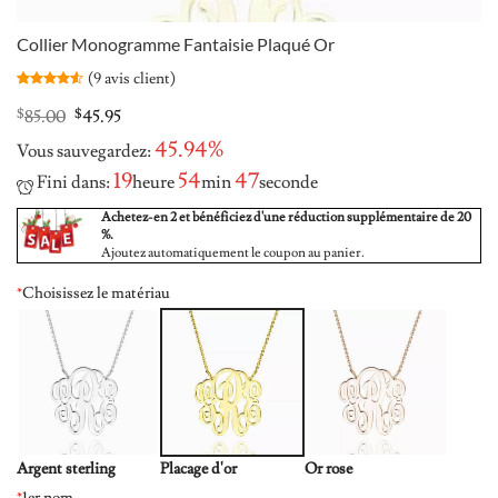
Collier Monogramme Fantaisie Plaqué Or
(
9
avis client)
Noté
9
4.56
sur 5 basé
Original
Current
$
85.00
$
45.95
sur
price
price
notations
45.94%
Vous sauvegardez:
was:
is:
client
$85.00.
$45.95.
19
54
47
Fini dans:
heure
min
seconde
Achetez-en 2 et bénéficiez d'une réduction supplémentaire de 20
%.
Ajoutez automatiquement le coupon au panier.
*
Choisissez le matériau
Argent sterling
Placage d'or
Or rose
*
1er nom