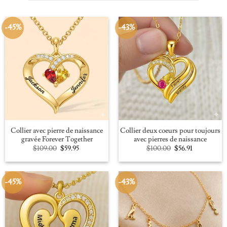
-45%
-43%
Collier avec pierre de naissance
Collier deux coeurs pour toujours
gravée Forever Together
avec pierres de naissance
Original
Current
Original
Current
$
109.00
$
59.95
$
100.00
$
56.91
price
price
price
price
was:
is:
was:
is:
$109.00.
$59.95.
$100.00.
$56.91.
-45%
-43%