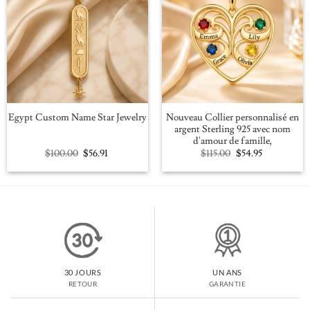
Nouveau Collier personnalisé en
Egypt Custom Name Star Jewelry
argent Sterling 925 avec nom
d'amour de famille,
Original
Current
Original
Current
$
100.00
$
56.91
$
115.00
$
54.95
price
price
price
price
was:
is:
was:
is:
$100.00.
$56.91.
$115.00.
$54.95.
30 JOURS
UN ANS
RETOUR
GARANTIE