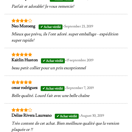
sur 5
Parfait et adorable! Je vous remercie!
-
Neo Moroeng
September 23, 2019
Note
4
sur 5
Mieux que prévu, ils l'ont adoré. super emballage - expédition
super rapide!
-
Kaitlin Huston
15 septembre 2019
Note
5
sur
5
beau petit collier pour un prix exceptionnel
-
cesar rodriguez
September 7, 2019
Note
5
sur
5
Belle qualité. Lourd fait avec une belle chaîne
-
Delize Rivera Laureano
August 30, 2019
Note
4
sur 5
Très content de cet achat. Bien meilleure qualité que la version
plaquée or !!