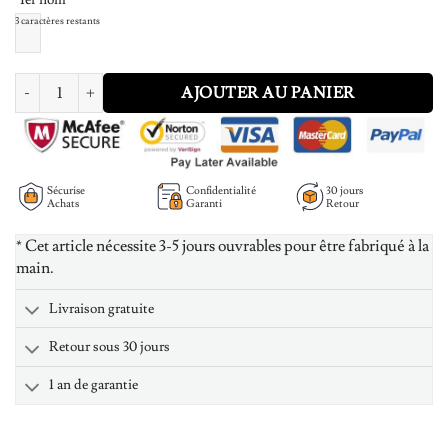
3
caractères restants
quantité de Fancy Monogram Necklace Gold Plated
AJOUTER AU PANIER
Sécurise
Confidentialité
30 jours
Achats
Garanti
Retour
* Cet article nécessite 3-5 jours ouvrables pour être fabriqué à la
main.
Livraison gratuite
Retour sous 30 jours
1 an de garantie