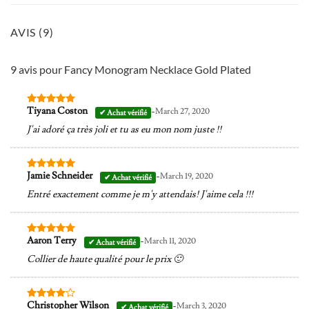
AVIS (9)
9 avis pour
Fancy Monogram Necklace Gold Plated
-
Tiyana Coston
March 27, 2020
Note
5
sur
5
J'ai adoré ça très joli et tu as eu mon nom juste !!
-
Jamie Schneider
March 19, 2020
Note
5
sur
5
Entré exactement comme je m'y attendais! J'aime cela !!!
-
Aaron Terry
March 11, 2020
Note
5
sur
5
Collier de haute qualité pour le prix 🙂
-
Christopher Wilson
March 3, 2020
Note
4