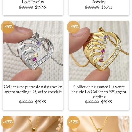
Love Jewelry
Jewelry
Original
Current
Original
Current
$
109.00
$
59.95
$
100.00
$
56.91
price
price
price
price
was:
is:
was:
is:
$109.00.
$59.95.
$100.00.
$56.91.
-45%
-45%
Collier avec pierre de naissance en
Collier de naissance à la vente
argent sterling 925, offre spéciale
chaude 1-6 Collier en 925 argent
sterling
Original
Current
Original
Current
$
109.00
$
59.95
$
109.00
$
59.95
price
price
price
price
was:
is:
was:
is:
$109.00.
$59.95.
$109.00.
$59.95.
-43%
-52%