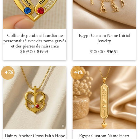
Collier de pendentif cardiaque
Egypt Custom Name Initial
personnalisé avec des noms gravés
Jewelry
et des pierres de naissance
Original
Current
Original
Current
$
109.00
$
59.95
$
100.00
$
56.91
price
price
price
price
was:
is:
was:
is:
$109.00.
$59.95.
$100.00.
$56.91.
-45%
-43%
Dainty Anchor Cross Faith Hope
Egypt Custom Name Heart