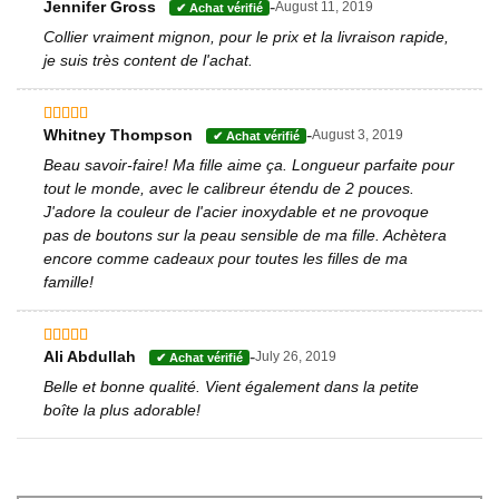
-
Jennifer Gross
August 11, 2019
Note
5
sur 5
Collier vraiment mignon, pour le prix et la livraison rapide,
je suis très content de l'achat.
-
Whitney Thompson
August 3, 2019
Note
5
sur 5
Beau savoir-faire! Ma fille aime ça. Longueur parfaite pour
tout le monde, avec le calibreur étendu de 2 pouces.
J'adore la couleur de l'acier inoxydable et ne provoque
pas de boutons sur la peau sensible de ma fille. Achètera
encore comme cadeaux pour toutes les filles de ma
famille!
-
Ali Abdullah
July 26, 2019
Note
4
sur 5
Belle et bonne qualité. Vient également dans la petite
boîte la plus adorable!