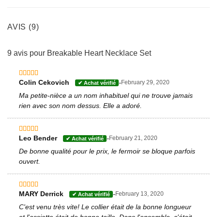
AVIS (9)
9 avis pour
Breakable Heart Necklace Set
-
Colin Cekovich
February 29, 2020
Note
4
sur 5
Ma petite-nièce a un nom inhabituel qui ne trouve jamais
rien avec son nom dessus. Elle a adoré.
-
Leo Bender
February 21, 2020
Note
5
sur 5
De bonne qualité pour le prix, le fermoir se bloque parfois
ouvert.
-
MARY Derrick
February 13, 2020
Note
5
sur 5
C'est venu très vite! Le collier était de la bonne longueur
et l'assiette était de bonne taille. Dans l'ensemble, c'était