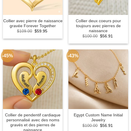
Collier avec pierre de naissance
Collier deux coeurs pour
gravée Forever Together
toujours avec pierres de
naissance
Original
Current
$
109.00
$
59.95
price
price
Original
Current
$
100.00
$
56.91
was:
is:
price
price
$109.00.
$59.95.
was:
is:
$100.00.
$56.91.
-45%
-43%
Collier de pendentif cardiaque
Egypt Custom Name Initial
personnalisé avec des noms
Jewelry
gravés et des pierres de
Original
Current
$
100.00
$
56.91
price
price
naissance