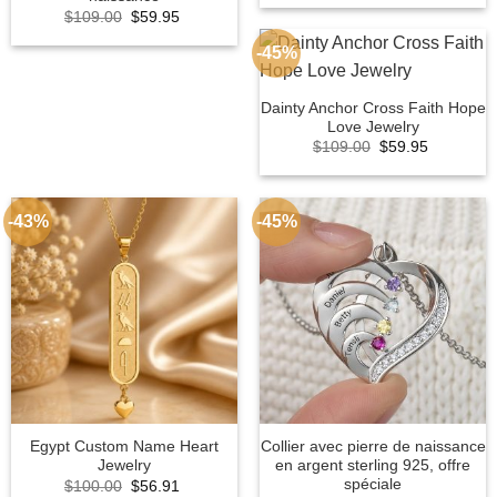
was:
is:
Original
Current
$
109.00
$
59.95
$100.00.
$56.91.
price
price
was:
is:
-45%
$109.00.
$59.95.
Dainty Anchor Cross Faith Hope
Love Jewelry
Original
Current
$
109.00
$
59.95
price
price
was:
is:
$109.00.
$59.95.
-43%
-45%
Egypt Custom Name Heart
Collier avec pierre de naissance
Jewelry
en argent sterling 925, offre
spéciale
Original
Current
$
100.00
$
56.91