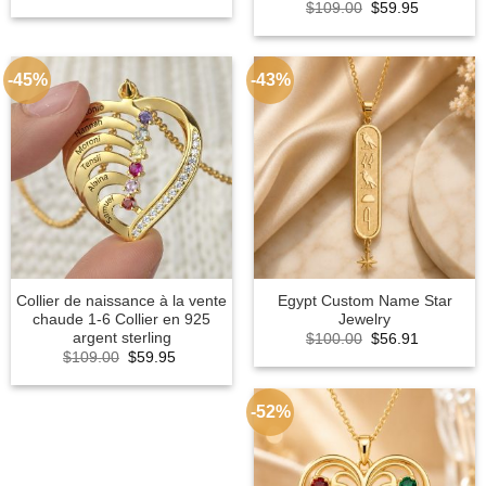
price
price
Original
Current
$
109.00
$
59.95
was:
is:
price
price
$100.00.
$56.91.
was:
is:
$109.00.
$59.95.
-45%
-43%
Collier de naissance à la vente
Egypt Custom Name Star
chaude 1-6 Collier en 925
Jewelry
argent sterling
Original
Current
$
100.00
$
56.91
price
price
Original
Current
$
109.00
$
59.95
was:
is:
price
price
$100.00.
$56.91.
was:
is:
$109.00.
$59.95.
-52%