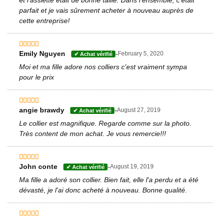
parfait et je vais sûrement acheter à nouveau auprès de
cette entreprise!
-
Emily Nguyen
February 5, 2020
Note
5
sur 5
Moi et ma fille adore nos colliers c'est vraiment sympa
pour le prix
-
angie brawdy
August 27, 2019
Note
5
sur 5
Le collier est magnifique. Regarde comme sur la photo.
Très content de mon achat. Je vous remercie!!!
-
John conte
August 19, 2019
Note
4
sur 5
Ma fille a adoré son collier. Bien fait, elle l'a perdu et a été
dévasté, je l'ai donc acheté à nouveau. Bonne qualité.