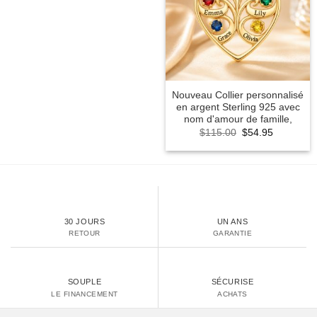
Nouveau Collier personnalisé
en argent Sterling 925 avec
nom d'amour de famille,
Original
Current
$
115.00
$
54.95
price
price
was:
is:
$115.00.
$54.95.
30 JOURS
UN ANS
RETOUR
GARANTIE
SOUPLE
SÉCURISE
LE FINANCEMENT
ACHATS