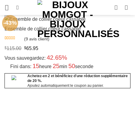
Aller
au
contenu
-43%
Ensemble de collier coeur cassable
(
9
avis client)
Noté
9
4.67
sur 5 basé
Original
Current
$
115.00
$
65.95
sur
price
price
notations
42.65%
was:
is:
Vous sauvegardez:
client
$115.00.
$65.95.
15
25
50
Fini dans:
heure
min
seconde
Achetez-en 2 et bénéficiez d'une réduction supplémentaire
de 20 %.
Ajoutez automatiquement le coupon au panier.