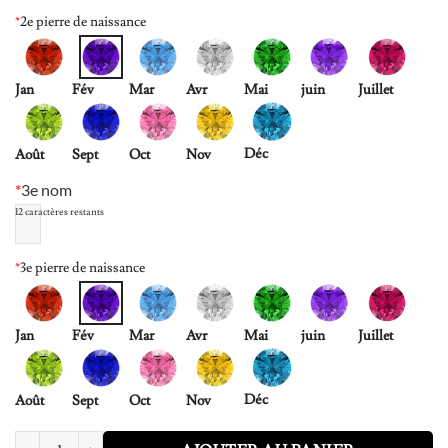
*
2e pierre de naissance
Jan
Fév
Mar
Avr
Mai
juin
Juillet
Déc
Août
Sept
Oct
Nov
*
3e nom
12
caractères restants
*
3e pierre de naissance
Jan
Fév
Mar
Avr
Mai
juin
Juillet
Déc
Août
Sept
Oct
Nov
quantité de Pendant Relationship Heart Name Necklace for 3 Meaningfu