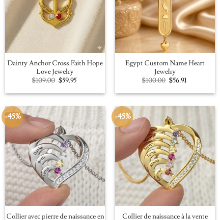
Dainty Anchor Cross Faith Hope
Egypt Custom Name Heart
Love Jewelry
Jewelry
Original
Current
Original
Current
$
109.00
$
59.95
$
100.00
$
56.91
price
price
price
price
was:
is:
was:
is:
$109.00.
$59.95.
$100.00.
$56.91.
-45%
-45%
Collier avec pierre de naissance en
Collier de naissance à la vente