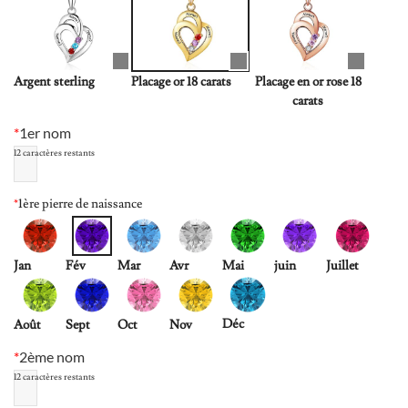
Argent sterling
Placage or 18 carats
Placage en or rose 18
carats
*
1er nom
12
caractères restants
*
1ère pierre de naissance
Jan
Fév
Mar
Avr
Mai
juin
Juillet
Déc
Août
Sept
Oct
Nov
*
2ème nom
12
caractères restants