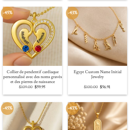
$109.00.
$59.95.
$100.00.
$56.91.
-45%
-43%
Collier de pendentif cardiaque
Egypt Custom Name Initial
personnalisé avec des noms gravés
Jewelry
et des pierres de naissance
Original
Current
Original
Current
$
109.00
$
59.95
$
100.00
$
56.91
price
price
price
price
was:
is:
was:
is:
$109.00.
$59.95.
$100.00.
$56.91.
-45%
-43%