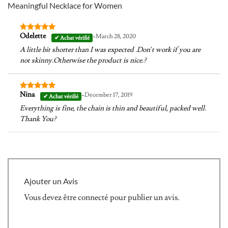
Meaningful Necklace for Women
-
Odelette
March 28, 2020
Note
5
sur
5
A little bit shorter than I was expected .Don’t work if you are
not skinny.Otherwise the product is nice.?
-
Nina
December 17, 2019
Note
5
sur
5
Everything is fine, the chain is thin and beautiful, packed well.
Thank You?
Ajouter un Avis
Vous devez être
connecté
pour publier un avis.