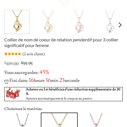
Collier de nom de coeur de relation pendentif pour 3 collier
significatif pour femme
(
2
avis client)
Noté
2
5
sur
5 basé sur
Original
Current
$
109.00
$
59.95
notations
price
price
client
45%
Vous sauvegardez:
was:
is:
$109.00.
$59.95.
16
36
22
Fini dans:
heure
min
seconde
Achetez-en 2 et bénéficiez d'une réduction supplémentaire de 20
%.
Ajoutez automatiquement le coupon au panier.
Choisissez le matériau