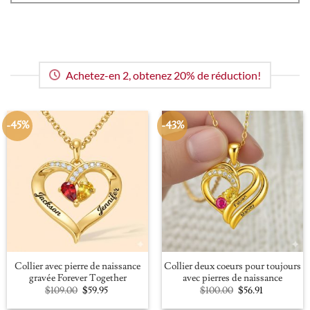
Achetez-en 2, obtenez 20% de réduction!
-45%
-43%
Collier avec pierre de naissance
Collier deux coeurs pour toujours
gravée Forever Together
avec pierres de naissance
Original
Current
Original
Current
$
109.00
$
59.95
$
100.00
$
56.91
price
price
price
price
was:
is:
was:
is: