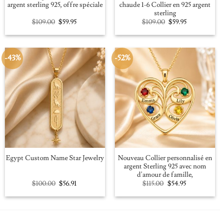
argent sterling 925, offre spéciale
chaude 1-6 Collier en 925 argent
sterling
Original
Current
Original
Current
$
109.00
$
59.95
$
109.00
$
59.95
price
price
price
price
was:
is:
was:
is:
$109.00.
$59.95.
$109.00.
$59.95.
-43%
-52%
Nouveau Collier personnalisé en
Egypt Custom Name Star Jewelry
argent Sterling 925 avec nom
d'amour de famille,
Original
Current
Original
Current
$
100.00
$
56.91
$
115.00
$
54.95
price
price
price
price
was:
is:
was:
is:
$100.00.
$56.91.
$115.00.
$54.95.